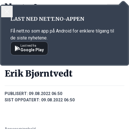
LOGG INN
MENY
Annonsørinnhold
LAST NED NETT.NO-APPEN
Link for annonse
Få nett.no som app på Android for enklere tilgang til
de siste nyhetene.
Last ned fra
Google Play
PERSONER
Erik Bjørntvedt
PUBLISERT:
09.08.2022 06:50
SIST OPPDATERT:
09.08.2022 06:50
Annonsørinnhold