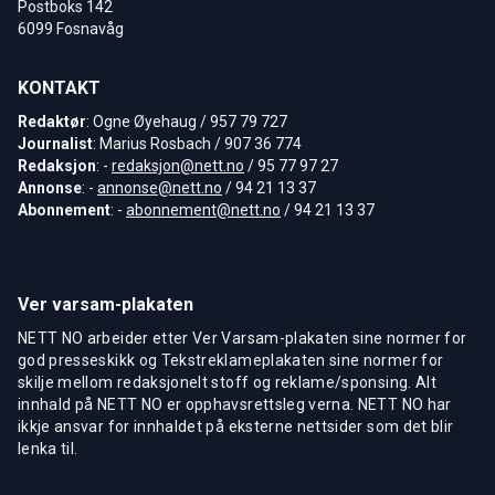
Postboks 142
6099 Fosnavåg
KONTAKT
Redaktør
: Ogne Øyehaug / 957 79 727
Journalist
: Marius Rosbach / 907 36 774
Redaksjon
: -
redaksjon@nett.no
/ 95 77 97 27
Annonse
: -
annonse@nett.no
/ 94 21 13 37
Abonnement
: -
abonnement@nett.no
/ 94 21 13 37
Ver varsam-plakaten
NETT NO arbeider etter Ver Varsam-plakaten sine normer for
god presseskikk og Tekstreklameplakaten sine normer for
skilje mellom redaksjonelt stoff og reklame/sponsing. Alt
innhald på NETT NO er opphavsrettsleg verna. NETT NO har
ikkje ansvar for innhaldet på eksterne nettsider som det blir
lenka til.