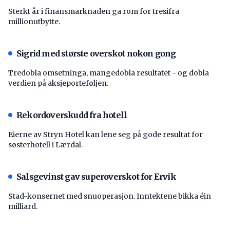
Sterkt år i finansmarknaden ga rom for tresifra
millionutbytte.
Sigrid med største overskot nokon gong
Tredobla omsetninga, mangedobla resultatet - og dobla
verdien på aksjeporteføljen.
Rekordoverskudd fra hotell
Eierne av Stryn Hotel kan lene seg på gode resultat for
søsterhotell i Lærdal.
Salsgevinst gav superoverskot for Ervik
Stad-konsernet med snuoperasjon. Inntektene bikka éin
milliard.