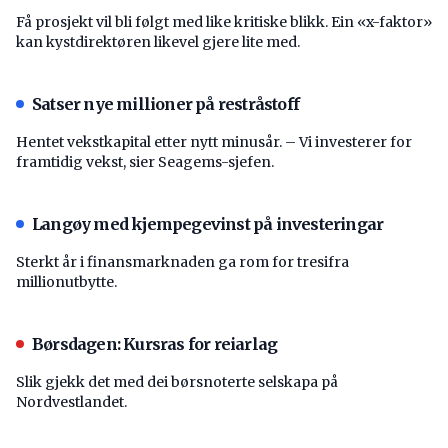
Få prosjekt vil bli følgt med like kritiske blikk. Ein «x-faktor»
kan kystdirektøren likevel gjere lite med.
Satser nye millioner på restråstoff
Hentet vekstkapital etter nytt minusår. – Vi investerer for
framtidig vekst, sier Seagems-sjefen.
Langøy med kjempegevinst på investeringar
Sterkt år i finansmarknaden ga rom for tresifra
millionutbytte.
Børsdagen: Kursras for reiarlag
Slik gjekk det med dei børsnoterte selskapa på
Nordvestlandet.