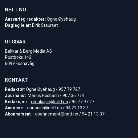
NETT NO
Ansvarleg redaktør:
Ogne Øyehaug
Dagleg leiar:
Eirik Staurset
UTGIVAR
Bakkar & Berg Media AS
Postboks 142
6099 Fosnavåg
KONTAKT
Redaktør
: Ogne Øyehaug / 957 79 727
Journalist
: Marius Rosbach / 907 36 774
Redaksjon
: -
redaksjon@nett.no
/ 95 77 97 27
Annonse
: -
annonse@nett.no
/ 94 21 13 37
Abonnement
: -
abonnement@nett.no
/ 94 21 13 37