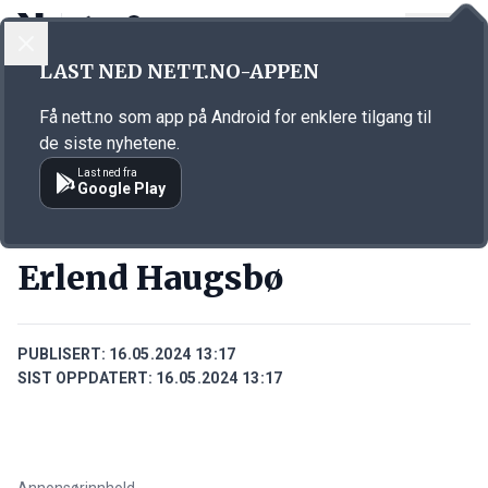
LOGG INN
MENY
Annonsørinnhold
LAST NED NETT.NO-APPEN
Link for annonse
Få nett.no som app på Android for enklere tilgang til
de siste nyhetene.
Last ned fra
Google Play
PERSONER
Erlend Haugsbø
PUBLISERT:
16.05.2024 13:17
SIST OPPDATERT:
16.05.2024 13:17
Annonsørinnhold