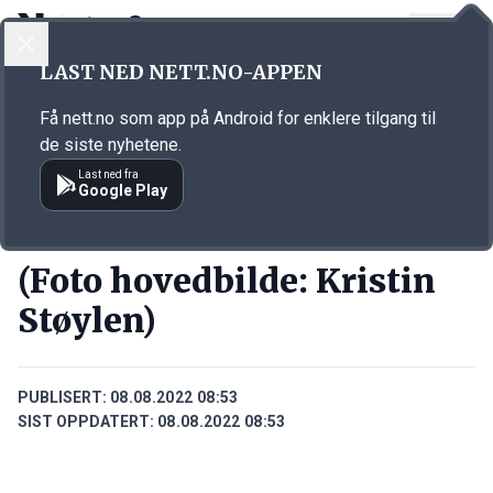
LOGG INN
MENY
Annonsørinnhold
LAST NED NETT.NO-APPEN
Link for annonse
Få nett.no som app på Android for enklere tilgang til
de siste nyhetene.
Last ned fra
Google Play
PERSONER
(Foto hovedbilde: Kristin
Støylen)
PUBLISERT:
08.08.2022 08:53
SIST OPPDATERT:
08.08.2022 08:53