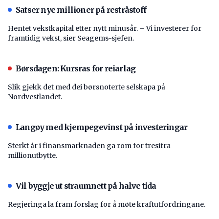
Satser nye millioner på restråstoff
Hentet vekstkapital etter nytt minusår. – Vi investerer for
framtidig vekst, sier Seagems-sjefen.
Børsdagen: Kursras for reiarlag
Slik gjekk det med dei børsnoterte selskapa på
Nordvestlandet.
Langøy med kjempegevinst på investeringar
Sterkt år i finansmarknaden ga rom for tresifra
millionutbytte.
Vil byggje ut straumnett på halve tida
Regjeringa la fram forslag for å møte kraftutfordringane.