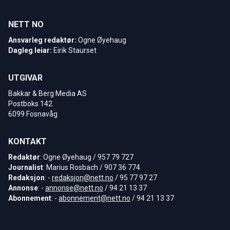
NETT NO
Ansvarleg redaktør:
Ogne Øyehaug
Dagleg leiar:
Eirik Staurset
UTGIVAR
Bakkar & Berg Media AS
Postboks 142
6099 Fosnavåg
KONTAKT
Redaktør
: Ogne Øyehaug / 957 79 727
Journalist
: Marius Rosbach / 907 36 774
Redaksjon
: -
redaksjon@nett.no
/ 95 77 97 27
Annonse
: -
annonse@nett.no
/ 94 21 13 37
Abonnement
: -
abonnement@nett.no
/ 94 21 13 37