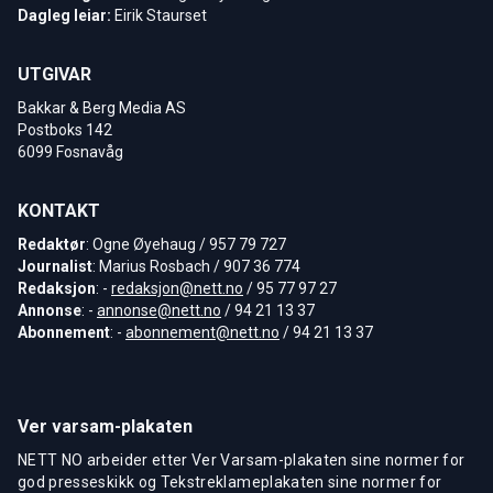
Dagleg leiar:
Eirik Staurset
UTGIVAR
Bakkar & Berg Media AS
Postboks 142
6099 Fosnavåg
KONTAKT
Redaktør
: Ogne Øyehaug / 957 79 727
Journalist
: Marius Rosbach / 907 36 774
Redaksjon
: -
redaksjon@nett.no
/ 95 77 97 27
Annonse
: -
annonse@nett.no
/ 94 21 13 37
Abonnement
: -
abonnement@nett.no
/ 94 21 13 37
Ver varsam-plakaten
NETT NO arbeider etter Ver Varsam-plakaten sine normer for
god presseskikk og Tekstreklameplakaten sine normer for