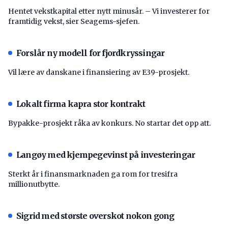
Hentet vekstkapital etter nytt minusår. – Vi investerer for
framtidig vekst, sier Seagems-sjefen.
Forslår ny modell for fjordkryssingar
Vil lære av danskane i finansiering av E39-prosjekt.
Lokalt firma kapra stor kontrakt
Bypakke-prosjekt råka av konkurs. No startar det opp att.
Langøy med kjempegevinst på investeringar
Sterkt år i finansmarknaden ga rom for tresifra
millionutbytte.
Sigrid med største overskot nokon gong