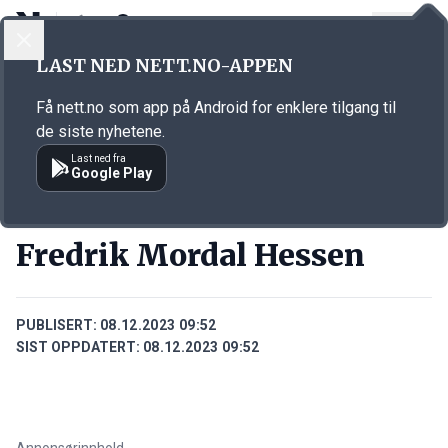
LOGG INN
MENY
Annonsørinnhold
LAST NED NETT.NO-APPEN
Link for annonse
Få nett.no som app på Android for enklere tilgang til
de siste nyhetene.
Last ned fra
Google Play
PERSONER
Fredrik Mordal Hessen
PUBLISERT:
08.12.2023 09:52
SIST OPPDATERT:
08.12.2023 09:52
Annonsørinnhold