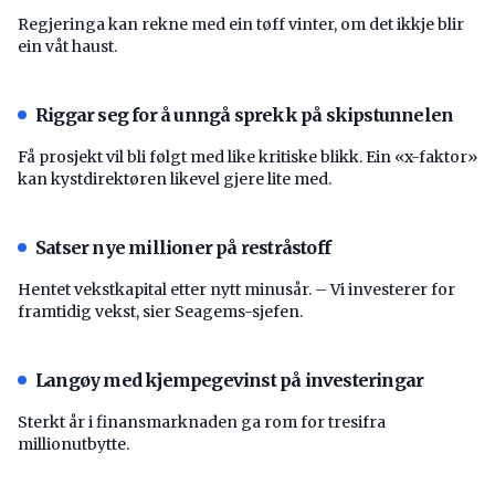
Regjeringa kan rekne med ein tøff vinter, om det ikkje blir
ein våt haust.
Riggar seg for å unngå sprekk på skipstunnelen
Få prosjekt vil bli følgt med like kritiske blikk. Ein «x-faktor»
kan kystdirektøren likevel gjere lite med.
Satser nye millioner på restråstoff
Hentet vekstkapital etter nytt minusår. – Vi investerer for
framtidig vekst, sier Seagems-sjefen.
Langøy med kjempegevinst på investeringar
Sterkt år i finansmarknaden ga rom for tresifra
millionutbytte.