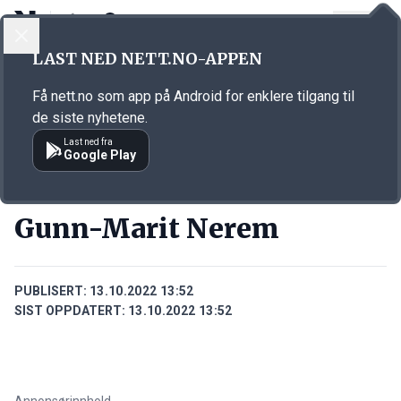
LOGG INN
MENY
Annonsørinnhold
LAST NED NETT.NO-APPEN
Link for annonse
Få nett.no som app på Android for enklere tilgang til
de siste nyhetene.
Last ned fra
Google Play
PERSONER
Gunn-Marit Nerem
PUBLISERT:
13.10.2022 13:52
SIST OPPDATERT:
13.10.2022 13:52
Annonsørinnhold