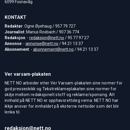
6099 Fosnavåg
KONTAKT
Redaktør
: Ogne Øyehaug / 957 79 727
Journalist
: Marius Rosbach / 907 36 774
Redaksjon
: -
redaksjon@nett.no
/ 95 77 97 27
Annonse
: -
annonse@nett.no
/ 94 21 13 37
Abonnement
: -
abonnement@nett.no
/ 94 21 13 37
Ver varsam-plakaten
NETT NO arbeider etter Ver Varsam-plakaten sine normer for
god presseskikk og Tekstreklameplakaten sine normer for
skilje mellom redaksjonelt stoff og reklame/sponsing. Alt
innhald på NETT NO er opphavsrettsleg verna. NETT NO har
ikkje ansvar for innhaldet på eksterne nettsider som det blir
lenka til.
redaksjon@nett.no