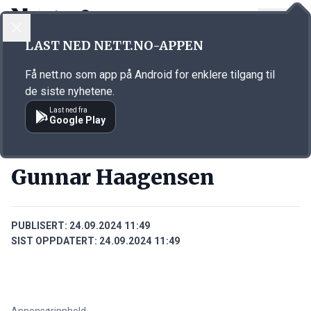
LOGG INN
MENY
Annonsørinnhold
LAST NED NETT.NO-APPEN
Link for annonse
Få nett.no som app på Android for enklere tilgang til
de siste nyhetene.
Last ned fra
Google Play
PERSONER
Gunnar Haagensen
PUBLISERT:
24.09.2024 11:49
SIST OPPDATERT:
24.09.2024 11:49
Annonsørinnhold