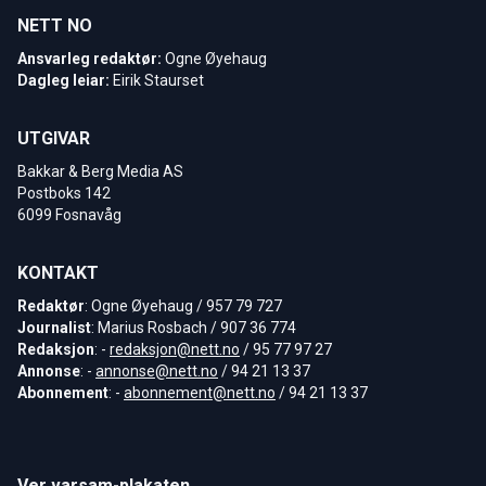
NETT NO
Ansvarleg redaktør:
Ogne Øyehaug
Dagleg leiar:
Eirik Staurset
UTGIVAR
Bakkar & Berg Media AS
Postboks 142
6099 Fosnavåg
KONTAKT
Redaktør
: Ogne Øyehaug / 957 79 727
Journalist
: Marius Rosbach / 907 36 774
Redaksjon
: -
redaksjon@nett.no
/ 95 77 97 27
Annonse
: -
annonse@nett.no
/ 94 21 13 37
Abonnement
: -
abonnement@nett.no
/ 94 21 13 37
Ver varsam-plakaten