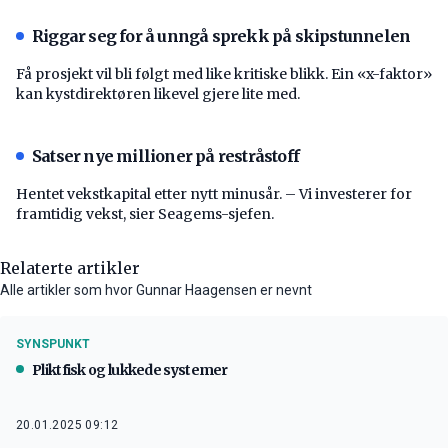
Riggar seg for å unngå sprekk på skipstunnelen
Få prosjekt vil bli følgt med like kritiske blikk. Ein «x-faktor»
kan kystdirektøren likevel gjere lite med.
Satser nye millioner på restråstoff
Hentet vekstkapital etter nytt minusår. – Vi investerer for
framtidig vekst, sier Seagems-sjefen.
Relaterte artikler
Alle artikler som hvor Gunnar Haagensen er nevnt
SYNSPUNKT
Pliktfisk og lukkede systemer
20.01.2025 09:12