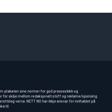
m-plakaten sine normer for god presseskikk og
 for skilje mellom redaksjonelt stoff og reklame/sponsing.
rettsleg verna. NETT NO har ikkje ansvar for innhaldet på
ka til.