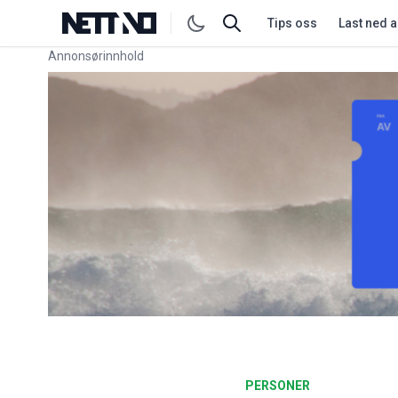
Tips oss
Last ned 
Annonsørinnhold
Link for annonse
PERSONER