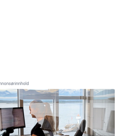
nnonsørinnhold