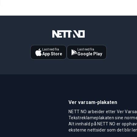
Last ned fra
Last ned fra
App Store
Google Play
Ver varsam-plakaten
NETT NO arbeider etter Ver Varsa
Tekstreklameplakaten sine normer
Alt innhald på NETT NO er opphavs
eksterne nettsider som det blir len