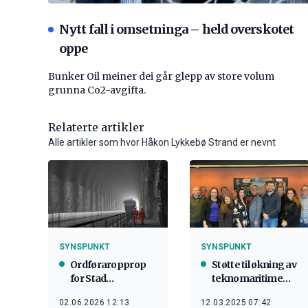
Nytt fall i omsetninga – held overskotet
oppe
Bunker Oil meiner dei går glepp av store volum
grunna Co2-avgifta.
Relaterte artikler
Alle artikler som hvor Håkon Lykkebø Strand er nevnt
SYNSPUNKT
SYNSPUNKT
Ordføraropprop
Støtte til økning av
for Stad
teknomaritime
skipstunnel
studieplasser ved
02.06.2026 12:13
12.03.2025 07:42
NTNU i Ålesund