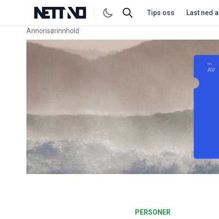
Tips oss
Last ned 
Annonsørinnhold
Link for annonse
PERSONER