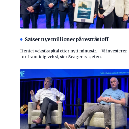
Satser nye millioner på restråstoff
Hentet vekstkapital etter nytt minusår. – Vi investerer
for framtidig vekst, sier Seagems-sjefen.