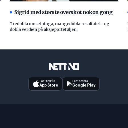
Sigrid med største overskot nokon gong
Tredobla omsetninga, mangedobla resultatet - og
dobla verdien på aksjeporteføljen.
Last ned fra
Last ned fra
App Store
Google Play