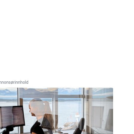
nnonsørinnhold