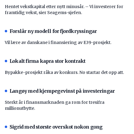
Hentet vekstkapital etter nytt minusår. – Vi investerer for
framtidig vekst, sier Seagems-sjefen.
Forslår ny modell for fjordkryssingar
Vil lære av danskane i finansiering av E39-prosjekt.
Lokalt firma kapra stor kontrakt
Bypakke-prosjekt råka av konkurs. No startar det opp att.
Langøy med kjempegevinst på investeringar
Sterkt år i finansmarknaden ga rom for tresifra
millionutbytte.
Sigrid med største overskot nokon gong