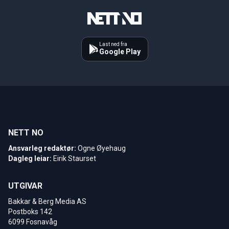
Last ned fra
Google Play
NETT NO
Ansvarleg redaktør:
Ogne Øyehaug
Dagleg leiar:
Eirik Staurset
UTGIVAR
Bakkar & Berg Media AS
Postboks 142
6099 Fosnavåg