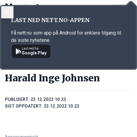
LOGG INN
MENY
Annonsørinnhold
LAST NED NETT.NO-APPEN
Link for annonse
Få nett.no som app på Android for enklere tilgang til
de siste nyhetene.
Last ned fra
Google Play
PERSONER
Harald Inge Johnsen
PUBLISERT:
23.12.2022 10:23
SIST OPPDATERT:
23.12.2022 10:23
Annonsørinnhold