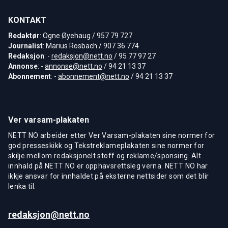
KONTAKT
Redaktør
: Ogne Øyehaug / 957 79 727
Journalist
: Marius Rosbach / 907 36 774
Redaksjon
: -
redaksjon@nett.no
/ 95 77 97 27
Annonse
: -
annonse@nett.no
/ 94 21 13 37
Abonnement
: -
abonnement@nett.no
/ 94 21 13 37
Ver varsam-plakaten
NETT NO arbeider etter Ver Varsam-plakaten sine normer for
god presseskikk og Tekstreklameplakaten sine normer for
skilje mellom redaksjonelt stoff og reklame/sponsing. Alt
innhald på NETT NO er opphavsrettsleg verna. NETT NO har
ikkje ansvar for innhaldet på eksterne nettsider som det blir
lenka til.
redaksjon@nett.no