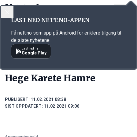
LOGG INN
MENY
Annonsørinnhold
LAST NED NETT.NO-APPEN
Link for annonse
Få nett.no som app på Android for enklere tilgang til
de siste nyhetene.
Last ned fra
Google Play
PERSONER
Hege Karete Hamre
PUBLISERT:
11.02.2021 08:38
SIST OPPDATERT:
11.02.2021 09:06
Annonsørinnhold