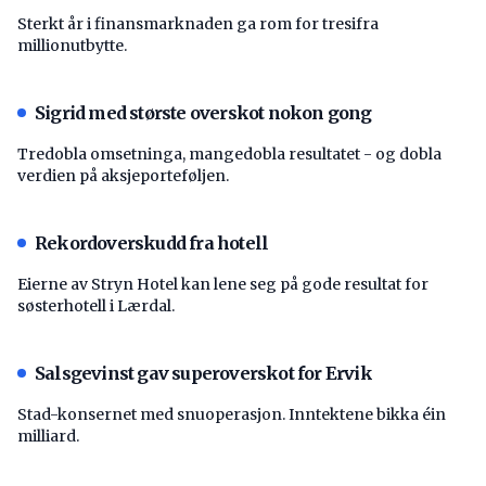
Sterkt år i finansmarknaden ga rom for tresifra
millionutbytte.
Sigrid med største overskot nokon gong
Tredobla omsetninga, mangedobla resultatet - og dobla
verdien på aksjeporteføljen.
Rekordoverskudd fra hotell
Eierne av Stryn Hotel kan lene seg på gode resultat for
søsterhotell i Lærdal.
Salsgevinst gav superoverskot for Ervik
Stad-konsernet med snuoperasjon. Inntektene bikka éin
milliard.