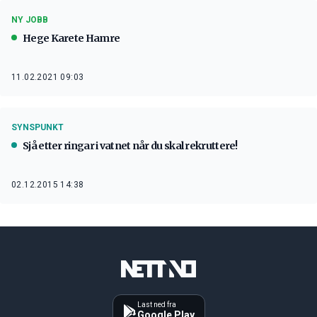
NY JOBB
Hege Karete Hamre
11.02.2021 09:03
SYNSPUNKT
Sjå etter ringar i vatnet når du skal rekruttere!
02.12.2015 14:38
Last ned fra
Google Play