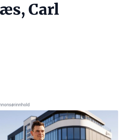
æs, Carl
nnonsørinnhold