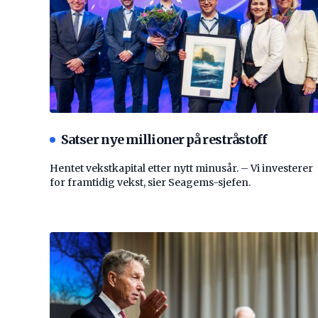
Satser nye millioner på restråstoff
Hentet vekstkapital etter nytt minusår. – Vi investerer
for framtidig vekst, sier Seagems-sjefen.