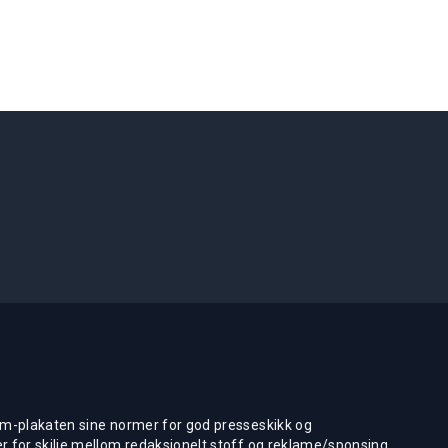
m-plakaten sine normer for god presseskikk og
 for skilje mellom redaksjonelt stoff og reklame/sponsing.