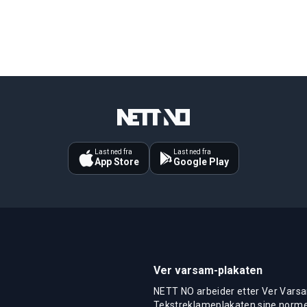
Last ned fra
Last ned fra
App Store
Google Play
Ver varsam-plakaten
NETT NO arbeider etter Ver Varsa
Tekstreklameplakaten sine normer