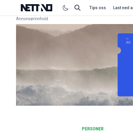
Tips oss
Last ned 
Annonsørinnhold
Link for annonse
PERSONER