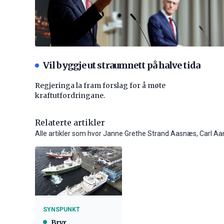
Vil byggje ut straumnett på halve tida
Regjeringa la fram forslag for å møte
kraftutfordringane.
Relaterte artikler
Alle artikler som hvor Janne Grethe Strand Aasnæs, Carl A
SYNSPUNKT
Bryr