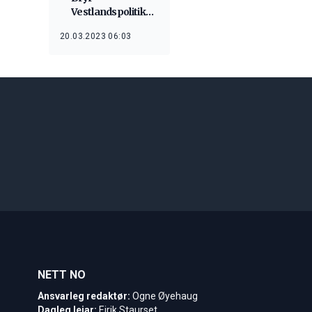
Vestlandspolitikerne
seg om
20.03.2023 06:03
fiskerinæringen?
NETT NO
Ansvarleg redaktør:
Ogne Øyehaug
Dagleg leiar:
Eirik Staurset