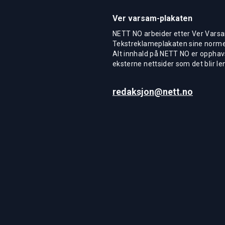
Ver varsam-plakaten
NETT NO arbeider etter Ver Varsa
Tekstreklameplakaten sine normer
Alt innhald på NETT NO er opphavs
eksterne nettsider som det blir len
redaksjon@nett.no