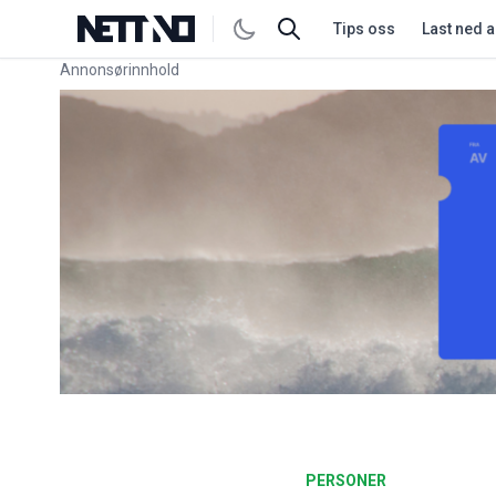
Tips oss
Last ned 
Annonsørinnhold
Link for annonse
PERSONER