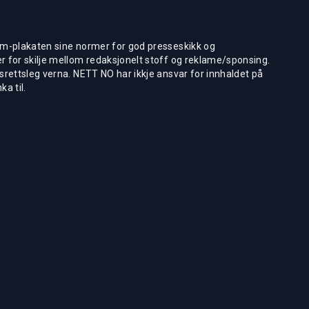
m-plakaten sine normer for god presseskikk og
 for skilje mellom redaksjonelt stoff og reklame/sponsing.
rettsleg verna. NETT NO har ikkje ansvar for innhaldet på
ka til.