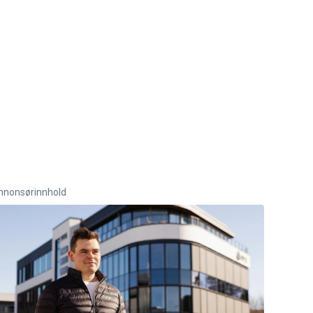
nnonsørinnhold