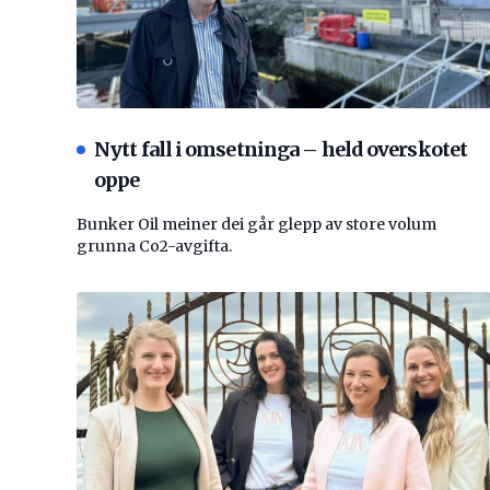
Nytt fall i omsetninga – held overskotet
oppe
Bunker Oil meiner dei går glepp av store volum
grunna Co2-avgifta.