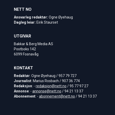
NETT NO
Ansvarleg redaktør:
Ogne Øyehaug
Dagleg leiar:
Eirik Staurset
UTGIVAR
Bakkar & Berg Media AS
Postboks 142
6099 Fosnavåg
KONTAKT
Redaktør
: Ogne Øyehaug / 957 79 727
Journalist
: Marius Rosbach / 907 36 774
Redaksjon
: -
redaksjon@nett.no
/ 95 77 97 27
Annonse
: -
annonse@nett.no
/ 94 21 13 37
Abonnement
: -
abonnement@nett.no
/ 94 21 13 37