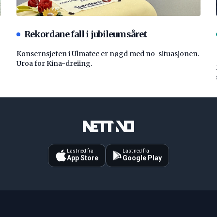
Rekordane fall i jubileumsåret
Konsernsjefen i Ulmatec er nøgd med no-situasjonen.
Uroa for Kina-dreiing.
Last ned fra
Last ned fra
App Store
Google Play