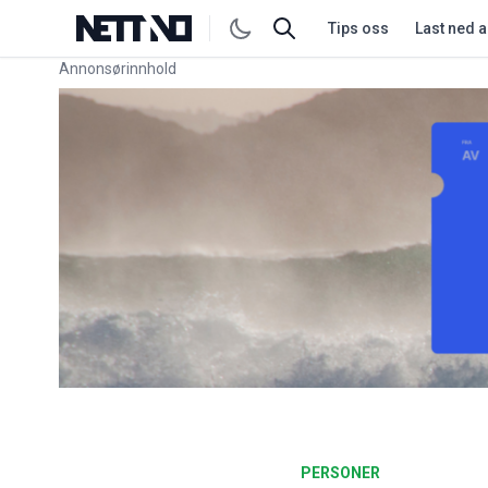
Tips oss
Last ned 
Annonsørinnhold
Link for annonse
PERSONER