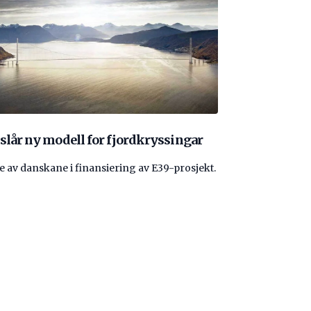
slår ny modell for fjordkryssingar
re av danskane i finansiering av E39-prosjekt.