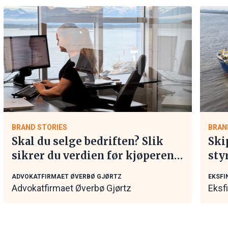
BRAND STORIES
BRAN
Skal du selge bedriften? Slik
Ski
sikrer du verdien før kjøperen
sty
tar kontakt
mar
ADVOKATFIRMAET ØVERBØ GJØRTZ
EKSFI
Advokatfirmaet Øverbø Gjørtz
Eksf