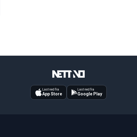
Last ned fra
Last ned fra
App Store
Google Play