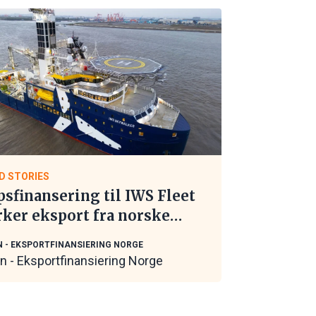
D STORIES
psfinansering til IWS Fleet
rker eksport fra norske
itime leverandører
N - EKSPORTFINANSIERING NORGE
in - Eksportfinansiering Norge