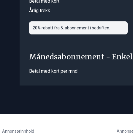
Betal med kort
Årlig trekk
20% rabatt fra 5. abonnement i bedriften.
Månedsabonnement - Enkel
Betal med kort per mnd
Annonsørinnhold
Annonsø