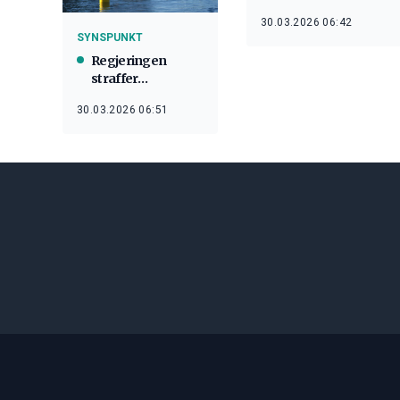
30.03.2026 06:42
SYNSPUNKT
Regjeringen
straffer
distriktene og små
30.03.2026 06:51
oppdrettere