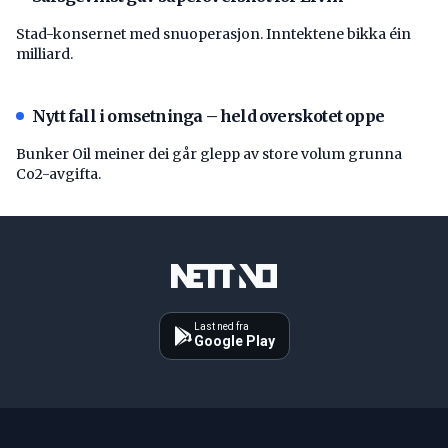
Stad-konsernet med snuoperasjon. Inntektene bikka éin
milliard.
Nytt fall i omsetninga – held overskotet oppe
Bunker Oil meiner dei går glepp av store volum grunna
Co2-avgifta.
Last ned fra
Google Play