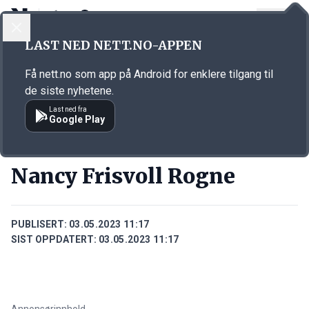
LOGG INN
MENY
Annonsørinnhold
LAST NED NETT.NO-APPEN
Link for annonse
Få nett.no som app på Android for enklere tilgang til
de siste nyhetene.
Last ned fra
Google Play
PERSONER
Nancy Frisvoll Rogne
PUBLISERT:
03.05.2023 11:17
SIST OPPDATERT:
03.05.2023 11:17
Annonsørinnhold