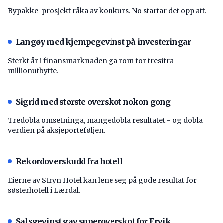
Bypakke-prosjekt råka av konkurs. No startar det opp att.
Langøy med kjempegevinst på investeringar
Sterkt år i finansmarknaden ga rom for tresifra
millionutbytte.
Sigrid med største overskot nokon gong
Tredobla omsetninga, mangedobla resultatet - og dobla
verdien på aksjeporteføljen.
Rekordoverskudd fra hotell
Eierne av Stryn Hotel kan lene seg på gode resultat for
søsterhotell i Lærdal.
Salsgevinst gav superoverskot for Ervik