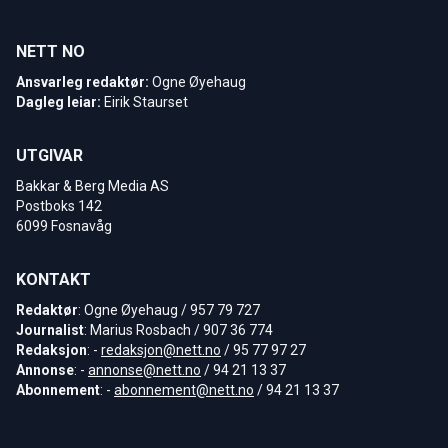
NETT NO
Ansvarleg redaktør:
Ogne Øyehaug
Dagleg leiar:
Eirik Staurset
UTGIVAR
Bakkar & Berg Media AS
Postboks 142
6099 Fosnavåg
KONTAKT
Redaktør
: Ogne Øyehaug / 957 79 727
Journalist
: Marius Rosbach / 907 36 774
Redaksjon
: -
redaksjon@nett.no
/ 95 77 97 27
Annonse
: -
annonse@nett.no
/ 94 21 13 37
Abonnement
: -
abonnement@nett.no
/ 94 21 13 37