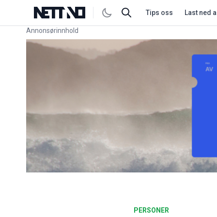
Tips oss
Last ned 
Annonsørinnhold
Link for annonse
PERSONER