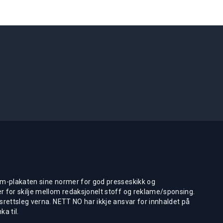
m-plakaten sine normer for god presseskikk og
 for skilje mellom redaksjonelt stoff og reklame/sponsing.
rettsleg verna. NETT NO har ikkje ansvar for innhaldet på
ka til.