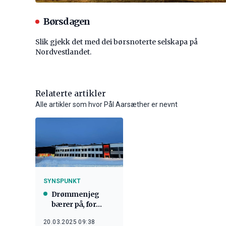
Børsdagen
Slik gjekk det med dei børsnoterte selskapa på
Nordvestlandet.
Relaterte artikler
Alle artikler som hvor Pål Aarsæther er nevnt
SYNSPUNKT
Drømmen jeg
bærer på, for
ungdommen og
20.03.2025 09:38
bygdene våre