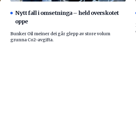
Nytt fall i omsetninga – held overskotet
oppe
Bunker Oil meiner dei går glepp av store volum
grunna Co2-avgifta.