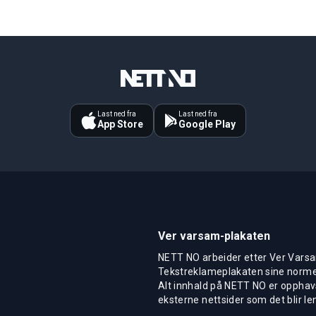
Last ned fra
Last ned fra
App Store
Google Play
Ver varsam-plakaten
NETT NO arbeider etter Ver Varsa
Tekstreklameplakaten sine normer
Alt innhald på NETT NO er opphavs
eksterne nettsider som det blir len