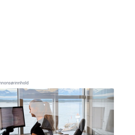
nnonsørinnhold