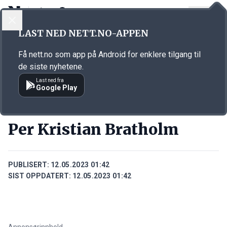
LOGG INN
MENY
Annonsørinnhold
LAST NED NETT.NO-APPEN
Link for annonse
Få nett.no som app på Android for enklere tilgang til
de siste nyhetene.
Last ned fra
Google Play
PERSONER
Per Kristian Bratholm
PUBLISERT:
12.05.2023 01:42
SIST OPPDATERT:
12.05.2023 01:42
Annonsørinnhold