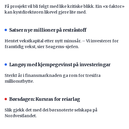
Få prosjekt vil bli følgt med like kritiske blikk. Ein «x-faktor»
kan kystdirektøren likevel gjere lite med.
Satser nye millioner på restråstoff
Hentet vekstkapital etter nytt minusår. – Vi investerer for
framtidig vekst, sier Seagems-sjefen.
Langøy med kjempegevinst på investeringar
Sterkt år i finansmarknaden ga rom for tresifra
millionutbytte.
Børsdagen: Kursras for reiarlag
Slik gjekk det med dei børsnoterte selskapa på
Nordvestlandet.