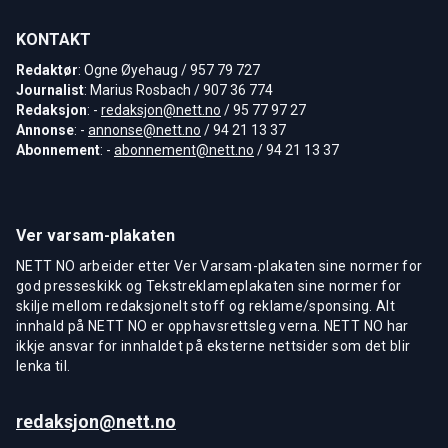
KONTAKT
Redaktør
: Ogne Øyehaug / 957 79 727
Journalist
: Marius Rosbach / 907 36 774
Redaksjon
: -
redaksjon@nett.no
/ 95 77 97 27
Annonse
: -
annonse@nett.no
/ 94 21 13 37
Abonnement
: -
abonnement@nett.no
/ 94 21 13 37
Ver varsam-plakaten
NETT NO arbeider etter Ver Varsam-plakaten sine normer for
god presseskikk og Tekstreklameplakaten sine normer for
skilje mellom redaksjonelt stoff og reklame/sponsing. Alt
innhald på NETT NO er opphavsrettsleg verna. NETT NO har
ikkje ansvar for innhaldet på eksterne nettsider som det blir
lenka til.
redaksjon@nett.no