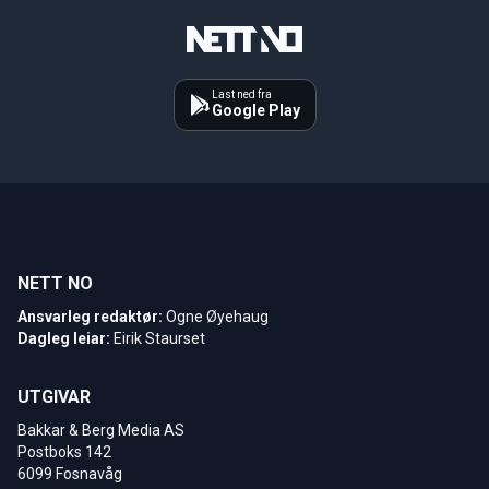
Last ned fra
Google Play
NETT NO
Ansvarleg redaktør:
Ogne Øyehaug
Dagleg leiar:
Eirik Staurset
UTGIVAR
Bakkar & Berg Media AS
Postboks 142
6099 Fosnavåg