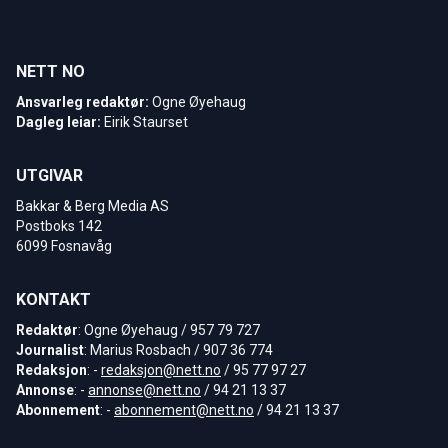
NETT NO
Ansvarleg redaktør:
Ogne Øyehaug
Dagleg leiar:
Eirik Staurset
UTGIVAR
Bakkar & Berg Media AS
Postboks 142
6099 Fosnavåg
KONTAKT
Redaktør
: Ogne Øyehaug / 957 79 727
Journalist
: Marius Rosbach / 907 36 774
Redaksjon
: -
redaksjon@nett.no
/ 95 77 97 27
Annonse
: -
annonse@nett.no
/ 94 21 13 37
Abonnement
: -
abonnement@nett.no
/ 94 21 13 37