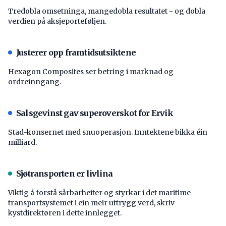
Tredobla omsetninga, mangedobla resultatet - og dobla
verdien på aksjeporteføljen.
Justerer opp framtidsutsiktene
Hexagon Composites ser betring i marknad og
ordreinngang.
Salsgevinst gav superoverskot for Ervik
Stad-konsernet med snuoperasjon. Inntektene bikka éin
milliard.
Sjøtransporten er livlina
Viktig å forstå ­sårbarheiter og styrkar i det maritime
transport­systemet i ein meir uttrygg verd, skriv
kystdirektøren i dette innlegget.