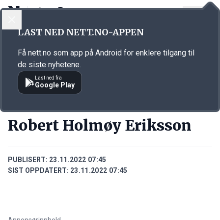
LOGG INN
MENY
Annonsørinnhold
LAST NED NETT.NO-APPEN
Link for annonse
Få nett.no som app på Android for enklere tilgang til
de siste nyhetene.
Last ned fra
Google Play
PERSONER
Robert Holmøy Eriksson
PUBLISERT:
23.11.2022 07:45
SIST OPPDATERT:
23.11.2022 07:45
Annonsørinnhold