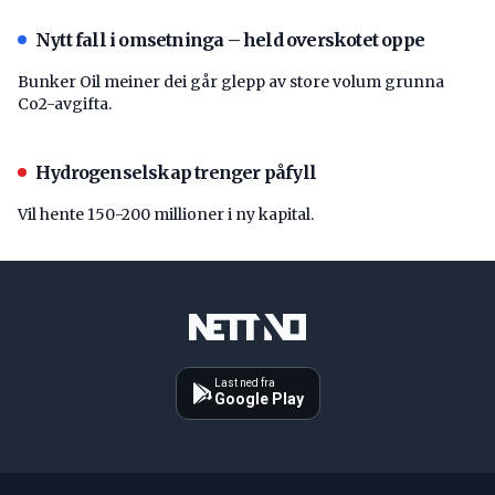
Nytt fall i omsetninga – held overskotet oppe
Bunker Oil meiner dei går glepp av store volum grunna
Co2-avgifta.
Hydrogenselskap trenger påfyll
Vil hente 150-200 millioner i ny kapital.
Last ned fra
Google Play