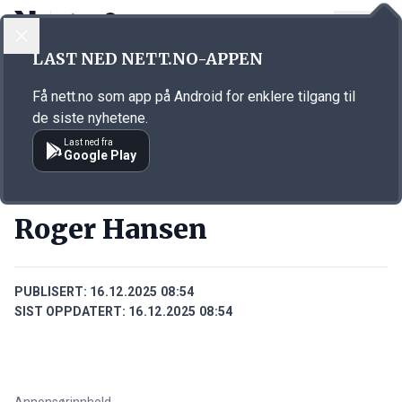
LOGG INN
MENY
Annonsørinnhold
LAST NED NETT.NO-APPEN
Link for annonse
Få nett.no som app på Android for enklere tilgang til
de siste nyhetene.
Last ned fra
Google Play
PERSONER
Roger Hansen
PUBLISERT:
16.12.2025 08:54
SIST OPPDATERT:
16.12.2025 08:54
Annonsørinnhold