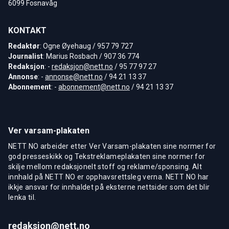
6099 Fosnavåg
KONTAKT
Redaktør
: Ogne Øyehaug / 957 79 727
Journalist
: Marius Rosbach / 907 36 774
Redaksjon
: -
redaksjon@nett.no
/ 95 77 97 27
Annonse
: -
annonse@nett.no
/ 94 21 13 37
Abonnement
: -
abonnement@nett.no
/ 94 21 13 37
Ver varsam-plakaten
NETT NO arbeider etter Ver Varsam-plakaten sine normer for
god presseskikk og Tekstreklameplakaten sine normer for
skilje mellom redaksjonelt stoff og reklame/sponsing. Alt
innhald på NETT NO er opphavsrettsleg verna. NETT NO har
ikkje ansvar for innhaldet på eksterne nettsider som det blir
lenka til.
redaksjon@nett.no