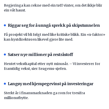
Regjeringa kan rekne med ein tøff vinter, om det ikkje blir
ein våt haust.
Riggar seg for å unngå sprekk på skipstunnelen
Få prosjekt vil bli følgt med like kritiske blikk. Ein «x-faktor»
kan kystdirektøren likevel gjere lite med.
Satser nye millioner på restråstoff
Hentet vekstkapital etter nytt minusår. – Vi investerer for
framtidig vekst, sier Seagems-sjefen.
Langøy med kjempegevinst på investeringar
Sterkt år i finansmarknaden ga rom for tresifra
millionutbytte.