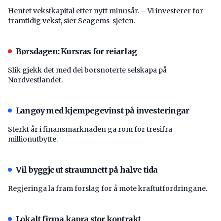
Hentet vekstkapital etter nytt minusår. – Vi investerer for
framtidig vekst, sier Seagems-sjefen.
Børsdagen: Kursras for reiarlag
Slik gjekk det med dei børsnoterte selskapa på
Nordvestlandet.
Langøy med kjempegevinst på investeringar
Sterkt år i finansmarknaden ga rom for tresifra
millionutbytte.
Vil byggje ut straumnett på halve tida
Regjeringa la fram forslag for å møte kraftutfordringane.
Lokalt firma kapra stor kontrakt