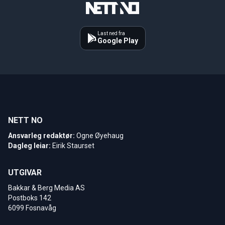
Last ned fra
Google Play
NETT NO
Ansvarleg redaktør:
Ogne Øyehaug
Dagleg leiar:
Eirik Staurset
UTGIVAR
Bakkar & Berg Media AS
Postboks 142
6099 Fosnavåg