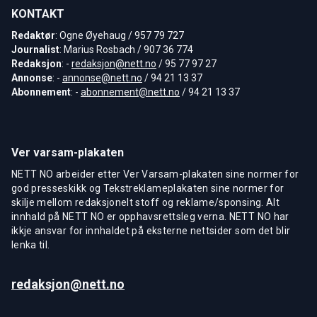
KONTAKT
Redaktør
: Ogne Øyehaug / 957 79 727
Journalist
: Marius Rosbach / 907 36 774
Redaksjon
: -
redaksjon@nett.no
/ 95 77 97 27
Annonse
: -
annonse@nett.no
/ 94 21 13 37
Abonnement
: -
abonnement@nett.no
/ 94 21 13 37
Ver varsam-plakaten
NETT NO arbeider etter Ver Varsam-plakaten sine normer for
god presseskikk og Tekstreklameplakaten sine normer for
skilje mellom redaksjonelt stoff og reklame/sponsing. Alt
innhald på NETT NO er opphavsrettsleg verna. NETT NO har
ikkje ansvar for innhaldet på eksterne nettsider som det blir
lenka til.
redaksjon@nett.no