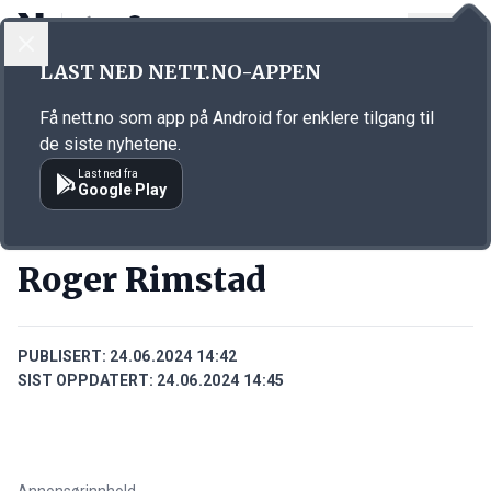
LOGG INN
MENY
Annonsørinnhold
LAST NED NETT.NO-APPEN
Link for annonse
Få nett.no som app på Android for enklere tilgang til
de siste nyhetene.
Last ned fra
Google Play
PERSONER
Roger Rimstad
PUBLISERT:
24.06.2024 14:42
SIST OPPDATERT:
24.06.2024 14:45
Annonsørinnhold