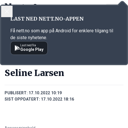
LOGG INN
MENY
Annonsørinnhold
LAST NED NETT.NO-APPEN
Link for annonse
Få nett.no som app på Android for enklere tilgang til
de siste nyhetene.
Last ned fra
Google Play
PERSONER
Seline Larsen
PUBLISERT:
17.10.2022 10:19
SIST OPPDATERT:
17.10.2022 18:16
Annonsørinnhold