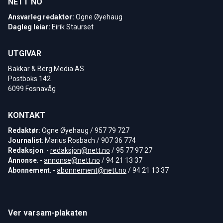
NETT NO
Ansvarleg redaktør:
Ogne Øyehaug
Dagleg leiar:
Eirik Staurset
UTGIVAR
Bakkar & Berg Media AS
Postboks 142
6099 Fosnavåg
KONTAKT
Redaktør
: Ogne Øyehaug / 957 79 727
Journalist
: Marius Rosbach / 907 36 774
Redaksjon
: -
redaksjon@nett.no
/ 95 77 97 27
Annonse
: -
annonse@nett.no
/ 94 21 13 37
Abonnement
: -
abonnement@nett.no
/ 94 21 13 37
Ver varsam-plakaten