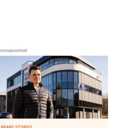
nnonsørinnhold
BRAND STORIES