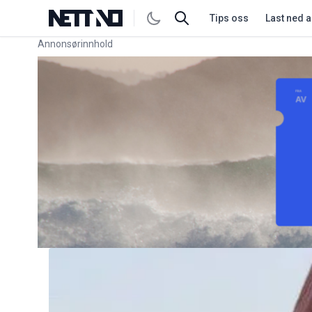
Tips oss
Last ned 
Annonsørinnhold
Link for annonse