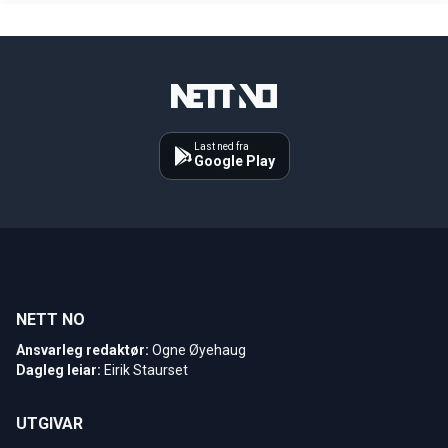
Last ned fra
Google Play
NETT NO
Ansvarleg redaktør:
Ogne Øyehaug
Dagleg leiar:
Eirik Staurset
UTGIVAR