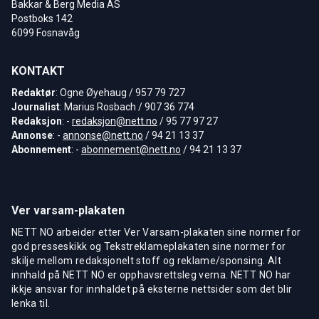
Bakkar & Berg Media AS
Postboks 142
6099 Fosnavåg
KONTAKT
Redaktør
: Ogne Øyehaug / 957 79 727
Journalist
: Marius Rosbach / 907 36 774
Redaksjon
: -
redaksjon@nett.no
/ 95 77 97 27
Annonse
: -
annonse@nett.no
/ 94 21 13 37
Abonnement
: -
abonnement@nett.no
/ 94 21 13 37
Ver varsam-plakaten
NETT NO arbeider etter Ver Varsam-plakaten sine normer for
god presseskikk og Tekstreklameplakaten sine normer for
skilje mellom redaksjonelt stoff og reklame/sponsing. Alt
innhald på NETT NO er opphavsrettsleg verna. NETT NO har
ikkje ansvar for innhaldet på eksterne nettsider som det blir
lenka til.