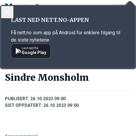
LOGG INN
MENY
Annonsørinnhold
LAST NED NETT.NO-APPEN
Link for annonse
Få nett.no som app på Android for enklere tilgang til
de siste nyhetene.
Last ned fra
Google Play
PERSONER
Sindre Monsholm
PUBLISERT:
26.10.2023 09:00
SIST OPPDATERT:
26.10.2023 09:00
Annonsørinnhold