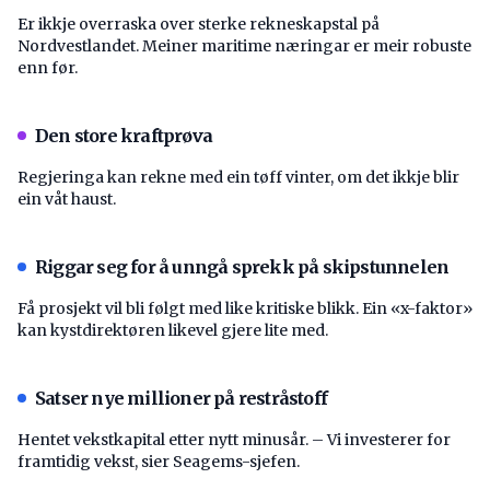
Er ikkje overraska over sterke rekneskapstal på
Nordvestlandet. Meiner maritime næringar er meir robuste
enn før.
Den store kraftprøva
Regjeringa kan rekne med ein tøff vinter, om det ikkje blir
ein våt haust.
Riggar seg for å unngå sprekk på skipstunnelen
Få prosjekt vil bli følgt med like kritiske blikk. Ein «x-faktor»
kan kystdirektøren likevel gjere lite med.
Satser nye millioner på restråstoff
Hentet vekstkapital etter nytt minusår. – Vi investerer for
framtidig vekst, sier Seagems-sjefen.