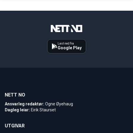
Last ned fra
Google Play
NETT NO
Ansvarleg redaktør:
Ogne Øyehaug
Dagleg leiar:
Eirik Staurset
UTGIVAR