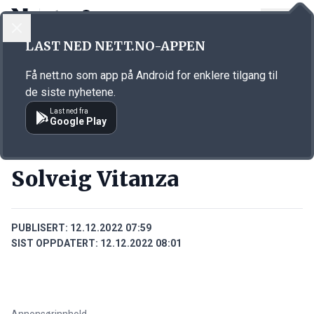
LOGG INN
MENY
Annonsørinnhold
LAST NED NETT.NO-APPEN
Link for annonse
Få nett.no som app på Android for enklere tilgang til
de siste nyhetene.
Last ned fra
Google Play
PERSONER
Solveig Vitanza
PUBLISERT:
12.12.2022 07:59
SIST OPPDATERT:
12.12.2022 08:01
Annonsørinnhold