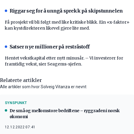
Riggar seg for å unngå sprekk på skipstunnelen
Få prosjekt vil bli følgt med like kritiske blikk. Ein «x-faktor»
kan kystdirektøren likevel gjere lite med.
Satser nye millioner på restråstoff
Hentet vekstkapital etter nytt minusår. – Vi investerer for
framtidig vekst, sier Seagems-sjefen.
Relaterte artikler
Alle artikler som hvor Solveig Vitanza er nevnt
SYNSPUNKT
De små og mellomstore bedriftene – ryggraden i norsk
økonomi
12.12.2022 07:41