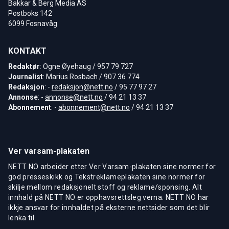
Bakkar & Berg Media AS
Postboks 142
6099 Fosnavåg
KONTAKT
Redaktør
: Ogne Øyehaug / 957 79 727
Journalist
: Marius Rosbach / 907 36 774
Redaksjon
: -
redaksjon@nett.no
/ 95 77 97 27
Annonse
: -
annonse@nett.no
/ 94 21 13 37
Abonnement
: -
abonnement@nett.no
/ 94 21 13 37
Ver varsam-plakaten
NETT NO arbeider etter Ver Varsam-plakaten sine normer for
god presseskikk og Tekstreklameplakaten sine normer for
skilje mellom redaksjonelt stoff og reklame/sponsing. Alt
innhald på NETT NO er opphavsrettsleg verna. NETT NO har
ikkje ansvar for innhaldet på eksterne nettsider som det blir
lenka til.