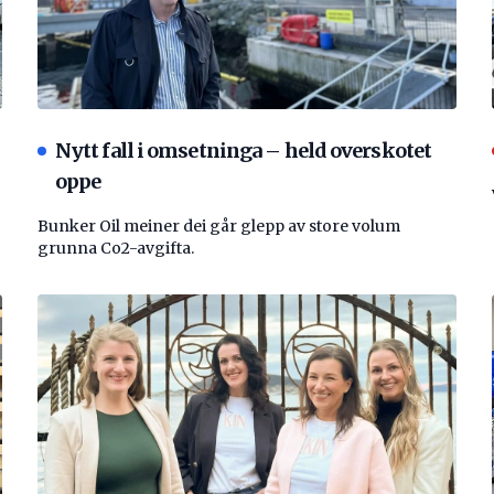
Nytt fall i omsetninga – held overskotet
oppe
Bunker Oil meiner dei går glepp av store volum
grunna Co2-avgifta.