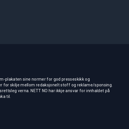
m-plakaten sine normer for god presseskikk og
 for skilje mellom redaksjonelt stoff og reklame/sponsing.
rettsleg verna. NETT NO har ikkje ansvar for innhaldet på
ka til.