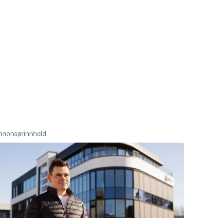
nnonsørinnhold