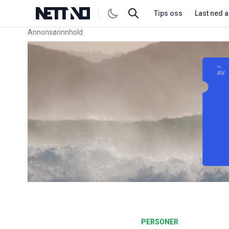
Tips oss
Last ned 
Annonsørinnhold
Link for annonse
PERSONER