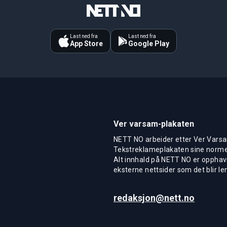
Last ned fra
Last ned fra
App Store
Google Play
Ver varsam-plakaten
NETT NO arbeider etter Ver Varsa
Tekstreklameplakaten sine normer
Alt innhald på NETT NO er opphavs
eksterne nettsider som det blir len
redaksjon@nett.no