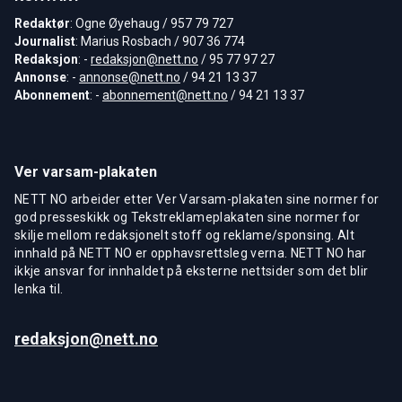
Redaktør
: Ogne Øyehaug / 957 79 727
Journalist
: Marius Rosbach / 907 36 774
Redaksjon
: -
redaksjon@nett.no
/ 95 77 97 27
Annonse
: -
annonse@nett.no
/ 94 21 13 37
Abonnement
: -
abonnement@nett.no
/ 94 21 13 37
Ver varsam-plakaten
NETT NO arbeider etter Ver Varsam-plakaten sine normer for
god presseskikk og Tekstreklameplakaten sine normer for
skilje mellom redaksjonelt stoff og reklame/sponsing. Alt
innhald på NETT NO er opphavsrettsleg verna. NETT NO har
ikkje ansvar for innhaldet på eksterne nettsider som det blir
lenka til.
redaksjon@nett.no