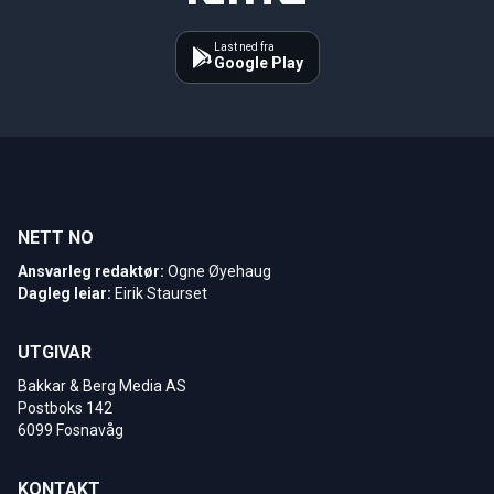
Last ned fra
Google Play
NETT NO
Ansvarleg redaktør:
Ogne Øyehaug
Dagleg leiar:
Eirik Staurset
UTGIVAR
Bakkar & Berg Media AS
Postboks 142
6099 Fosnavåg
KONTAKT