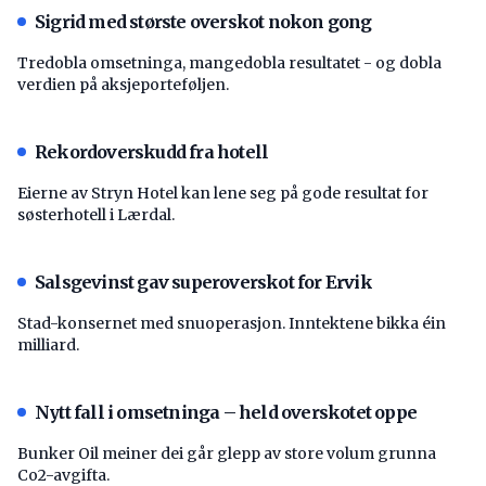
Sigrid med største overskot nokon gong
Tredobla omsetninga, mangedobla resultatet - og dobla
verdien på aksjeporteføljen.
Rekordoverskudd fra hotell
Eierne av Stryn Hotel kan lene seg på gode resultat for
søsterhotell i Lærdal.
Salsgevinst gav superoverskot for Ervik
Stad-konsernet med snuoperasjon. Inntektene bikka éin
milliard.
Nytt fall i omsetninga – held overskotet oppe
Bunker Oil meiner dei går glepp av store volum grunna
Co2-avgifta.