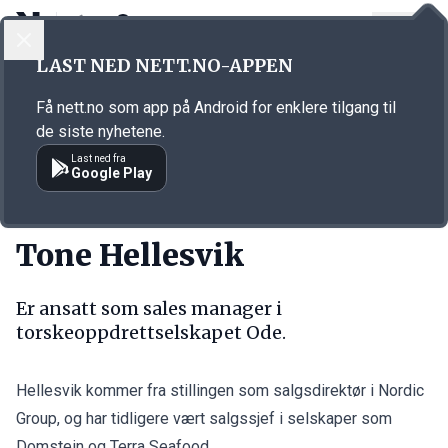
LOGG INN
MENY
Annonsørinnhold
LAST NED NETT.NO-APPEN
Link for annonse
Få nett.no som app på Android for enklere tilgang til
de siste nyhetene.
Last ned fra
Google Play
PERSONER
Tone Hellesvik
Er ansatt som sales manager i
torskeoppdrettselskapet Ode.
Hellesvik kommer fra stillingen som salgsdirektør i Nordic
Group, og har tidligere vært salgssjef i selskaper som
Domstein og Terra Seafood.