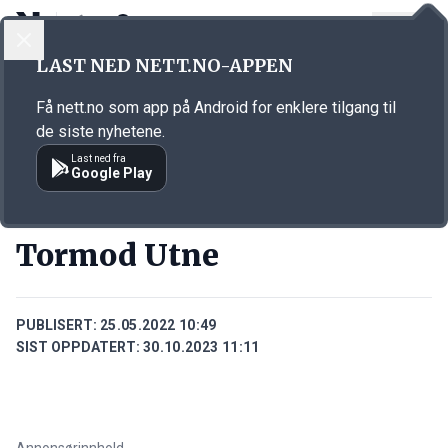
LOGG INN
MENY
Annonsørinnhold
LAST NED NETT.NO-APPEN
Link for annonse
Få nett.no som app på Android for enklere tilgang til
de siste nyhetene.
Last ned fra
Google Play
PERSONER
Tormod Utne
PUBLISERT:
25.05.2022 10:49
SIST OPPDATERT:
30.10.2023 11:11
Annonsørinnhold