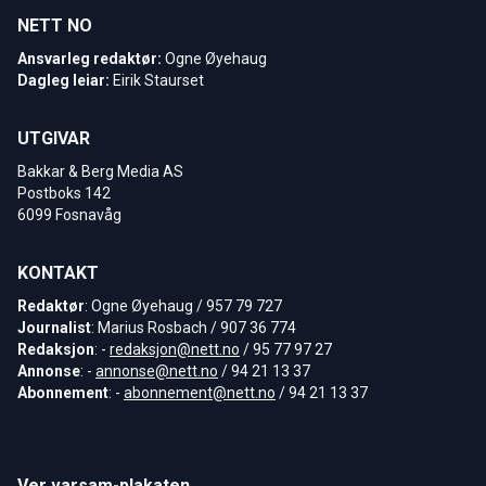
NETT NO
Ansvarleg redaktør:
Ogne Øyehaug
Dagleg leiar:
Eirik Staurset
UTGIVAR
Bakkar & Berg Media AS
Postboks 142
6099 Fosnavåg
KONTAKT
Redaktør
: Ogne Øyehaug / 957 79 727
Journalist
: Marius Rosbach / 907 36 774
Redaksjon
: -
redaksjon@nett.no
/ 95 77 97 27
Annonse
: -
annonse@nett.no
/ 94 21 13 37
Abonnement
: -
abonnement@nett.no
/ 94 21 13 37
Ver varsam-plakaten