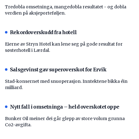
Tredobla omsetninga, mangedobla resultatet - og dobla
verdien på aksjeporteføljen.
Rekordoverskudd fra hotell
Eierne av Stryn Hotel kan lene seg på gode resultat for
søsterhotell i Lærdal.
Salsgevinst gav superoverskot for Ervik
Stad-konsernet med snuoperasjon. Inntektene bikka éin
milliard.
Nytt fall i omsetninga – held overskotet oppe
Bunker Oil meiner dei går glepp av store volum grunna
Co2-avgifta.