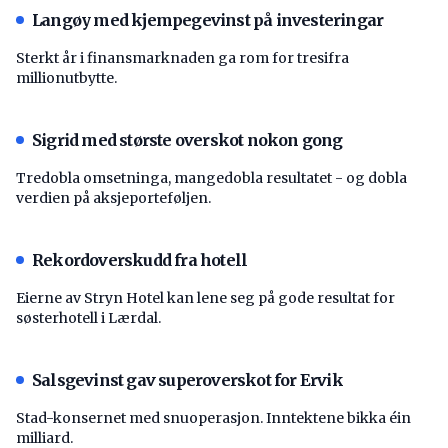
Langøy med kjempegevinst på investeringar
Sterkt år i finansmarknaden ga rom for tresifra
millionutbytte.
Sigrid med største overskot nokon gong
Tredobla omsetninga, mangedobla resultatet - og dobla
verdien på aksjeporteføljen.
Rekordoverskudd fra hotell
Eierne av Stryn Hotel kan lene seg på gode resultat for
søsterhotell i Lærdal.
Salsgevinst gav superoverskot for Ervik
Stad-konsernet med snuoperasjon. Inntektene bikka éin
milliard.