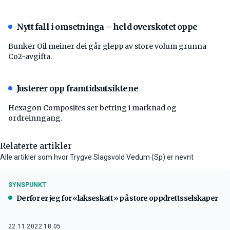
Nytt fall i omsetninga – held overskotet oppe
Bunker Oil meiner dei går glepp av store volum grunna
Co2-avgifta.
Justerer opp framtidsutsiktene
Hexagon Composites ser betring i marknad og
ordreinngang.
Relaterte artikler
Alle artikler som hvor Trygve Slagsvold Vedum (Sp) er nevnt
SYNSPUNKT
Derfor er jeg for «lakseskatt» på store oppdrettsselskaper
22.11.2022 18:05