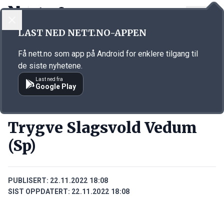
LOGG INN
MENY
Annonsørinnhold
LAST NED NETT.NO-APPEN
Link for annonse
Få nett.no som app på Android for enklere tilgang til
de siste nyhetene.
Last ned fra
Google Play
PERSONER
Trygve Slagsvold Vedum
(Sp)
PUBLISERT:
22.11.2022 18:08
SIST OPPDATERT:
22.11.2022 18:08