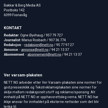
Bakkar & Berg Media AS
Postboks 142
6099 Fosnavåg
KONTAKT
Redaktør
: Ogne Øyehaug / 957 79 727
Journalist
: Marius Rosbach / 907 36 774
Redaksjon
: -
redaksjon@nett.no
/ 95 77 97 27
Annonse
: -
annonse@nett.no
/ 94 21 13 37
Abonnement
: -
abonnement@nett.no
/ 94 21 13 37
Ver varsam-plakaten
NETT NO arbeider etter Ver Varsam-plakaten sine normer for
god presseskikk og Tekstreklameplakaten sine normer for
skilje mellom redaksjonelt stoff og reklame/sponsing. Alt
innhald på NETT NO er opphavsrettsleg verna. NETT NO har
ikkje ansvar for innhaldet på eksterne nettsider som det blir
lenka til.