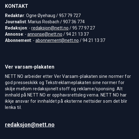
KONTAKT
Redaktør
: Ogne Øyehaug / 957 79 727
Journalist
: Marius Rosbach / 907 36 774
Redaksjon
: -
redaksjon@nett.no
/ 95 77 97 27
Annonse
: -
annonse@nett.no
/ 94 21 13 37
Abonnement
: -
abonnement@nett.no
/ 94 21 13 37
Ver varsam-plakaten
NETT NO arbeider etter Ver Varsam-plakaten sine normer for
god presseskikk og Tekstreklameplakaten sine normer for
skilje mellom redaksjonelt stoff og reklame/sponsing. Alt
innhald på NETT NO er opphavsrettsleg verna. NETT NO har
ikkje ansvar for innhaldet på eksterne nettsider som det blir
lenka til.
redaksjon@nett.no