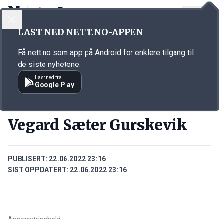
LOGG INN
MENY
Annonsørinnhold
LAST NED NETT.NO-APPEN
Link for annonse
Få nett.no som app på Android for enklere tilgang til
de siste nyhetene.
Last ned fra
Google Play
PERSONER
Vegard Sæter Gurskevik
PUBLISERT:
22.06.2022 23:16
SIST OPPDATERT:
22.06.2022 23:16
Annonsørinnhold