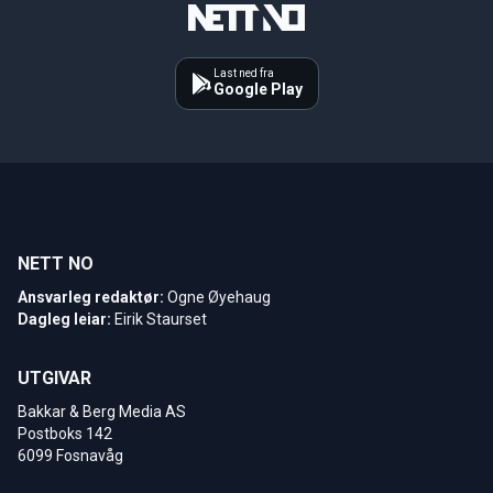
Last ned fra
Google Play
NETT NO
Ansvarleg redaktør:
Ogne Øyehaug
Dagleg leiar:
Eirik Staurset
UTGIVAR
Bakkar & Berg Media AS
Postboks 142
6099 Fosnavåg