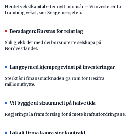
Hentet vekstkapital etter nytt minusår. – Vi investerer for
framtidig vekst, sier Seagems-sjefen.
Børsdagen: Kursras for reiarlag
Slik gjekk det med dei børsnoterte selskapa på
Nordvestlandet.
Langøy med kjempegevinst på investeringar
Sterkt år i finansmarknaden ga rom for tresifra
millionutbytte.
Vil byggje ut straumnett på halve tida
Regjeringa la fram forslag for å møte kraftutfordringane.
Lokalt firma kapra stor kontrakt