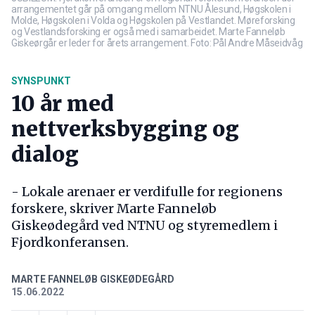
arrangementet går på omgang mellom NTNU Ålesund, Høgskolen i
Molde, Høgskolen i Volda og Høgskolen på Vestlandet. Møreforsking
og Vestlandsforsking er også med i samarbeidet. Marte Fanneløb
Giskeørgår er leder for årets arrangement. Foto: Pål Andre Måseidvåg
SYNSPUNKT
10 år med
nettverksbygging og
dialog
- Lokale arenaer er verdifulle for regionens
forskere, skriver Marte Fanneløb
Giskeødegård ved NTNU og styremedlem i
Fjordkonferansen.
MARTE FANNELØB GISKEØDEGÅRD
15.06.2022