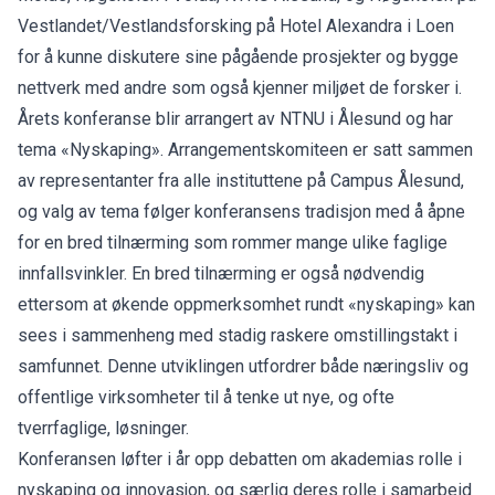
Vestlandet/Vestlandsforsking på Hotel Alexandra i Loen
for å kunne diskutere sine pågående prosjekter og bygge
nettverk med andre som også kjenner miljøet de forsker i.
Årets konferanse blir arrangert av NTNU i Ålesund og har
tema «Nyskaping». Arrangementskomiteen er satt sammen
av representanter fra alle instituttene på Campus Ålesund,
og valg av tema følger konferansens tradisjon med å åpne
for en bred tilnærming som rommer mange ulike faglige
innfallsvinkler. En bred tilnærming er også nødvendig
ettersom at økende oppmerksomhet rundt «nyskaping» kan
sees i sammenheng med stadig raskere omstillingstakt i
samfunnet. Denne utviklingen utfordrer både næringsliv og
offentlige virksomheter til å tenke ut nye, og ofte
tverrfaglige, løsninger.
Konferansen løfter i år opp debatten om akademias rolle i
nyskaping og innovasjon, og særlig deres rolle i samarbeid