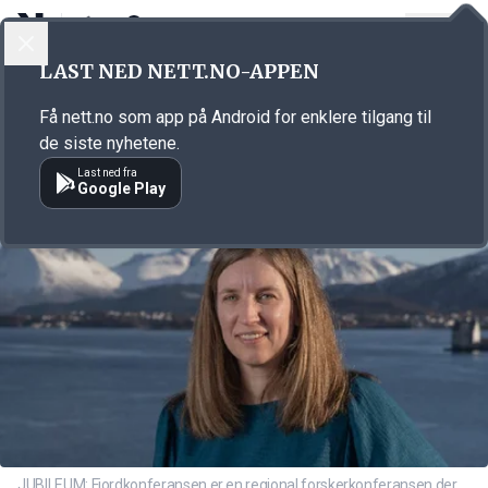
LOGG INN
MENY
Annonsørinnhold
LAST NED NETT.NO-APPEN
Link for annonse
Få nett.no som app på Android for enklere tilgang til
de siste nyhetene.
Last ned fra
Google Play
JUBILEUM: Fjordkonferansen er en regional forskerkonferansen der