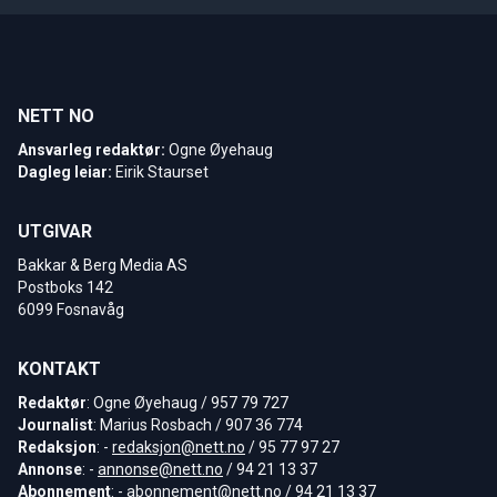
NETT NO
Ansvarleg redaktør:
Ogne Øyehaug
Dagleg leiar:
Eirik Staurset
UTGIVAR
Bakkar & Berg Media AS
Postboks 142
6099 Fosnavåg
KONTAKT
Redaktør
: Ogne Øyehaug / 957 79 727
Journalist
: Marius Rosbach / 907 36 774
Redaksjon
: -
redaksjon@nett.no
/ 95 77 97 27
Annonse
: -
annonse@nett.no
/ 94 21 13 37
Abonnement
: -
abonnement@nett.no
/ 94 21 13 37