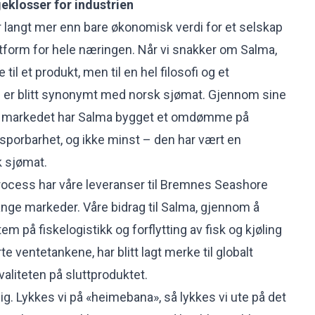
klosser for industrien
 langt mer enn bare økonomisk verdi for et selskap
attform for hele næringen. Når vi snakker om Salma,
 til et produkt, men til en hel filosofi og et
 er blitt synonymt med norsk sjømat. Gjennom sine
i markedet har Salma bygget et omdømme på
 sporbarhet, og ikke minst – den har vært en
k sjømat.
rocess har våre leveranser til Bremnes Seashore
nge markeder. Våre bidrag til Salma, gjennom å
em på fiskelogistikk og forflytting av fisk og kjøling
te ventetankene, har blitt lagt merke til globalt
valiteten på sluttproduktet.
ig. Lykkes vi på «heimebana», så lykkes vi ute på det