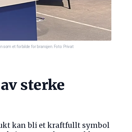
om et forbilde for bransjen. Foto: Privat
 av sterke
kt kan bli et kraftfullt symbol