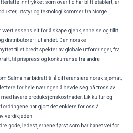
terlatte inntrykket som over tid har blitt etablert, er
dukter, utstyr og teknologi kommer fra Norge.
e
vært essensielt for å skape gjenkjennelse og tillit
g distributører i utlandet. Den norske
ttet til et bredt spekter av globale utfordringer, fra
aft, til prispress og konkurranse fra andre
m Salma har bidratt til å differensiere norsk sjømat,
 lettere for hele næringen å hevde seg på tross av
d med lavere produksjonskostnader.
Lik kultur og
tfordringene har gjort det enklere for oss å
av verdikjeden.
andre gode, ledestjernene først som har banet vei for