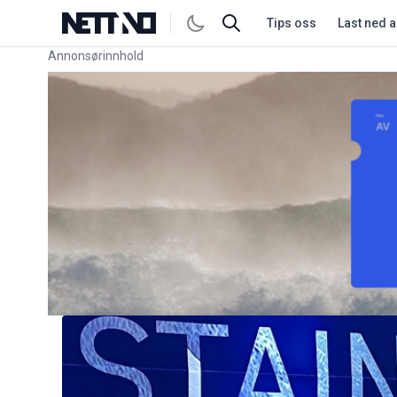
Tips oss
Last ned 
Annonsørinnhold
Link for annonse