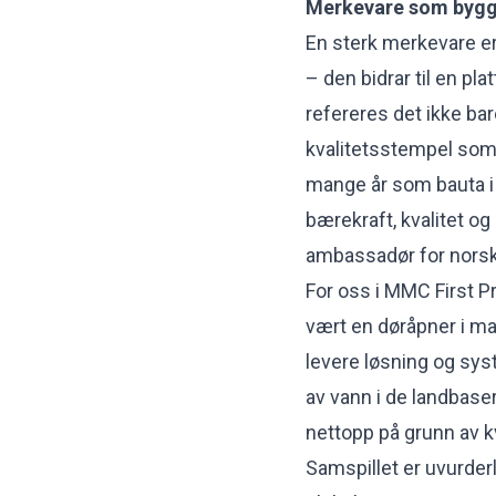
Merkevare som bygge
En sterk merkevare er
– den bidrar til en pl
refereres det ikke bare
kvalitetsstempel som
mange år som bauta 
bærekraft, kvalitet og
ambassadør for nors
For oss i MMC First P
vært en døråpner i ma
levere løsning og syst
av vann i de landbaser
nettopp på grunn av k
Samspillet er uvurderl