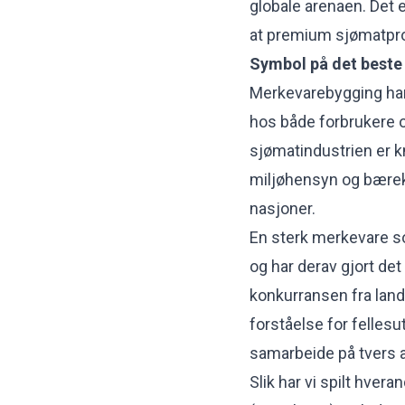
globale arenaen. Det et
at premium sjømatpro
Symbol på det best
Merkevarebygging har 
hos både forbrukere o
sjømatindustrien er kny
miljøhensyn og bærekr
nasjoner.
En sterk merkevare so
og har derav gjort det
konkurransen fra lan
forståelse for fellesu
samarbeide på tvers 
Slik har vi spilt hver