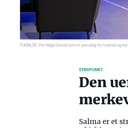
FORBILDE: Per Helge Devold som er ansvarlig for marked og kom
SYNSPUNKT
Den uer
merkev
Salma er et st