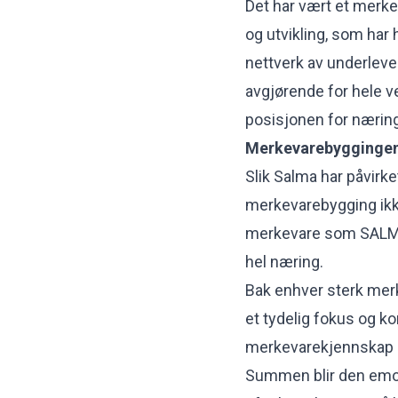
Det har vært et merke 
og utvikling, som har 
nettverk av underleve
avgjørende for hele v
posisjonen for nærin
Merkevarebyggingens
Slik Salma har påvirke
merkevarebygging ikke
merkevare som SALMA 
hel næring.
Bak enhver sterk merk
et tydelig fokus og 
merkevarekjennskap o
Summen blir den emos