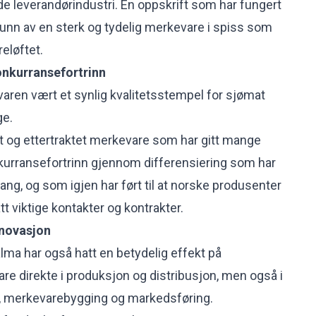
nde leverandørindustri. En oppskrift som har fungert
runn av en sterk og tydelig merkevare i spiss som
reløftet.
onkurransefortrinn
ren vært et synlig kvalitetsstempel for sjømat
ge.
rt og ettertraktet merkevare som har gitt mange
kurransefortrinn gjennom differensiering som har
ang, og som igjen har ført til at norske produsenter
tt viktige kontakter og kontrakter.
nnovasjon
ma har også hatt en betydelig effekt på
are direkte i produksjon og distribusjon, men også i
ng, merkevarebygging og markedsføring.