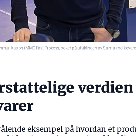
munikasjon i MMC First Process, peker på utviklingen av Salma-merkevaren s
stattelige verdien
arer
rålende eksempel på hvordan et produ