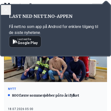
LOGG INN
MENY
LAST NED NETT.NO-APPEN
Emne: MMC First Process
Få nett.no som app på Android for enklere tilgang til
de siste nyhetene.
Last ned fra
Google Play
NYTT
800 færre sommerjobber på to år i fylket
18.07.2026 05:00