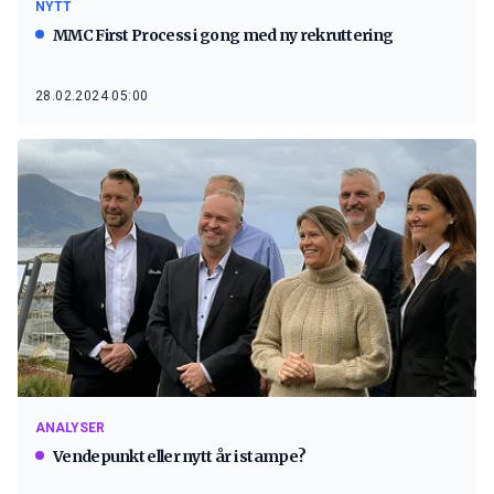
NYTT
MMC First Process i gong med ny rekruttering
28.02.2024 05:00
ANALYSER
Vendepunkt eller nytt år i stampe?