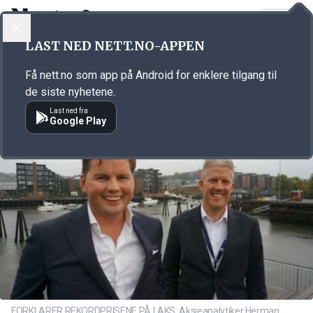
LOGG INN
MENY
Annonsørinnhold
LAST NED NETT.NO-APPEN
Link for annonse
Få nett.no som app på Android for enklere tilgang til
de siste nyhetene.
Last ned fra
Google Play
FORKLARER REKORDPRISENE PÅ LAKS: Aksjeanalytiker Herman