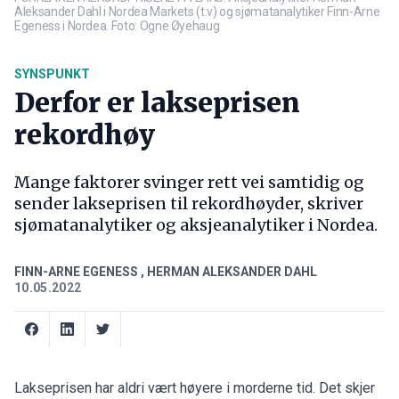
Aleksander Dahl i Nordea Markets (t.v) og sjømatanalytiker Finn-Arne
Egeness i Nordea. Foto: Ogne Øyehaug
SYNSPUNKT
Derfor er lakseprisen
rekordhøy
Mange faktorer svinger rett vei samtidig og
sender lakseprisen til rekordhøyder, skriver
sjømatanalytiker og aksjeanalytiker i Nordea.
FINN-ARNE EGENESS
,
HERMAN ALEKSANDER DAHL
10.05.2022
Lakseprisen har aldri vært høyere i morderne tid. Det skjer