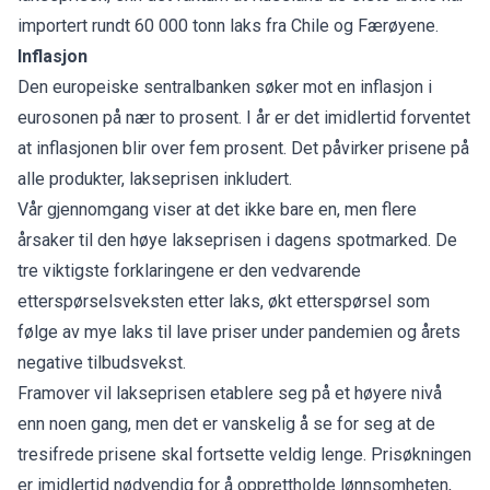
importert rundt 60 000 tonn laks fra Chile og Færøyene.
Inflasjon
Den europeiske sentralbanken søker mot en inflasjon i
eurosonen på nær to prosent. I år er det imidlertid forventet
at inflasjonen blir over fem prosent. Det påvirker prisene på
alle produkter, lakseprisen inkludert.
Vår gjennomgang viser at det ikke bare en, men flere
årsaker til den høye lakseprisen i dagens spotmarked. De
tre viktigste forklaringene er den vedvarende
etterspørselsveksten etter laks, økt etterspørsel som
følge av mye laks til lave priser under pandemien og årets
negative tilbudsvekst.
Framover vil lakseprisen etablere seg på et høyere nivå
enn noen gang, men det er vanskelig å se for seg at de
tresifrede prisene skal fortsette veldig lenge. Prisøkningen
er imidlertid nødvendig for å opprettholde lønnsomheten,