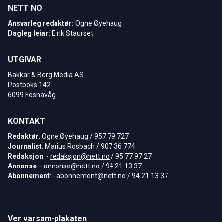
NETT NO
Ansvarleg redaktør:
Ogne Øyehaug
Dagleg leiar:
Eirik Staurset
UTGIVAR
Bakkar & Berg Media AS
Postboks 142
6099 Fosnavåg
KONTAKT
Redaktør
: Ogne Øyehaug / 957 79 727
Journalist
: Marius Rosbach / 907 36 774
Redaksjon
: -
redaksjon@nett.no
/ 95 77 97 27
Annonse
: -
annonse@nett.no
/ 94 21 13 37
Abonnement
: -
abonnement@nett.no
/ 94 21 13 37
Ver varsam-plakaten