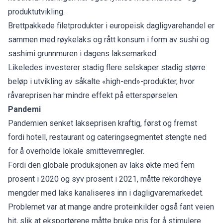
produktutvikling.
Brettpakkede filetprodukter i europeisk dagligvarehandel er
sammen med røykelaks og rått konsum i form av sushi og
sashimi grunnmuren i dagens laksemarked.
Likeledes investerer stadig flere selskaper stadig større
beløp i utvikling av såkalte «high-end»-produkter, hvor
råvareprisen har mindre effekt på etterspørselen.
Pandemi
Pandemien senket lakseprisen kraftig, først og fremst
fordi hotell, restaurant og cateringsegmentet stengte ned
for å overholde lokale smittevernregler.
Fordi den globale produksjonen av laks økte med fem
prosent i 2020 og syv prosent i 2021, måtte rekordhøye
mengder med laks kanaliseres inn i dagligvaremarkedet.
Problemet var at mange andre proteinkilder også fant veien
hit, slik at eksportørene måtte bruke pris for å stimulere