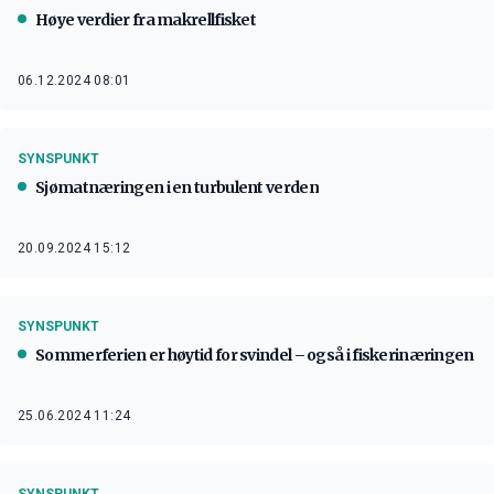
Høye verdier fra makrellfisket
06.12.2024 08:01
SYNSPUNKT
Sjømatnæringen i en turbulent verden
20.09.2024 15:12
SYNSPUNKT
Sommerferien er høytid for svindel – også i fiskerinæringen
25.06.2024 11:24
SYNSPUNKT