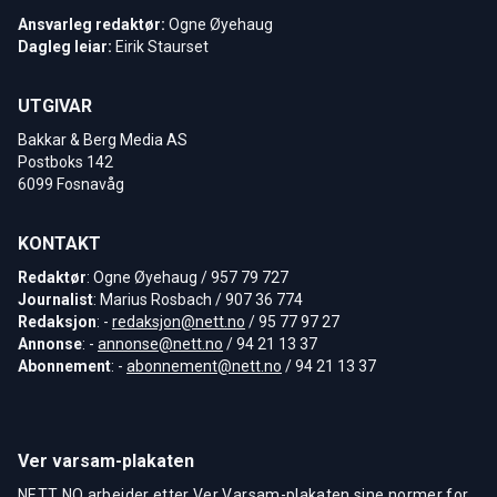
Ansvarleg redaktør:
Ogne Øyehaug
Dagleg leiar:
Eirik Staurset
UTGIVAR
Bakkar & Berg Media AS
Postboks 142
6099 Fosnavåg
KONTAKT
Redaktør
: Ogne Øyehaug / 957 79 727
Journalist
: Marius Rosbach / 907 36 774
Redaksjon
: -
redaksjon@nett.no
/ 95 77 97 27
Annonse
: -
annonse@nett.no
/ 94 21 13 37
Abonnement
: -
abonnement@nett.no
/ 94 21 13 37
Ver varsam-plakaten
NETT NO arbeider etter Ver Varsam-plakaten sine normer for