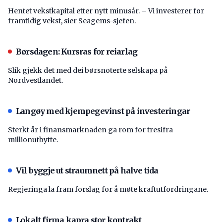
Hentet vekstkapital etter nytt minusår. – Vi investerer for
framtidig vekst, sier Seagems-sjefen.
Børsdagen: Kursras for reiarlag
Slik gjekk det med dei børsnoterte selskapa på
Nordvestlandet.
Langøy med kjempegevinst på investeringar
Sterkt år i finansmarknaden ga rom for tresifra
millionutbytte.
Vil byggje ut straumnett på halve tida
Regjeringa la fram forslag for å møte kraftutfordringane.
Lokalt firma kapra stor kontrakt