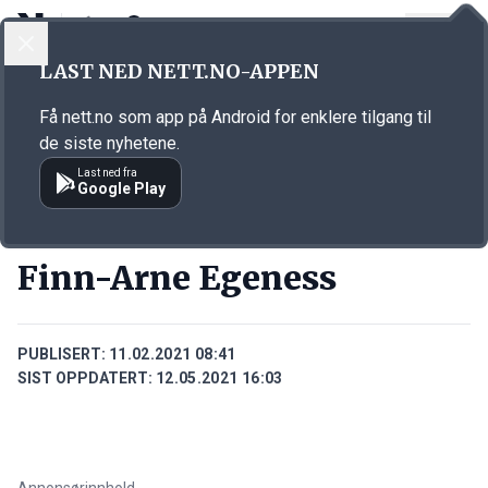
LOGG INN
MENY
Annonsørinnhold
LAST NED NETT.NO-APPEN
Link for annonse
Få nett.no som app på Android for enklere tilgang til
de siste nyhetene.
Last ned fra
Google Play
PERSONER
Finn-Arne Egeness
PUBLISERT:
11.02.2021 08:41
SIST OPPDATERT:
12.05.2021 16:03
Annonsørinnhold