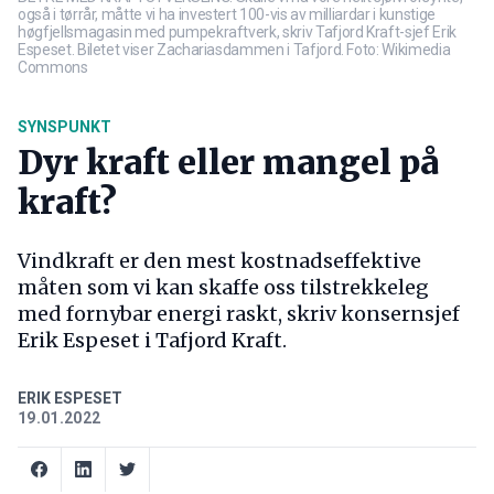
også i tørrår, måtte vi ha investert 100-vis av milliardar i kunstige
høgfjellsmagasin med pumpekraftverk, skriv Tafjord Kraft-sjef Erik
Espeset. Biletet viser Zachariasdammen i Tafjord. Foto: Wikimedia
Commons
SYNSPUNKT
Dyr kraft eller mangel på
kraft?
Vindkraft er den mest kostnadseffektive
måten som vi kan skaffe oss tilstrekkeleg
med fornybar energi raskt, skriv konsernsjef
Erik Espeset i Tafjord Kraft.
ERIK ESPESET
19.01.2022