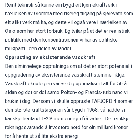
Reint teknisk så kunne ein bygd eit kjernekraftverk i
nærleiken av Glomma med rikeleg tilgang på kjølevatn som
eit slikt verk må ha, og dette vil også vere i nærleiken av
Oslo som har stort forbruk. Eg tvilar på at det er realistisk
politikk med den konsentrasjonen vi har av politiske
miljøparti i den delen av landet.
Opprusting av eksisterande vasskraft
Den alminnelege oppfatninga om at det er stort potensial i
oppgradering av eksisterande vasskraft stemmer ikkje.
Vasskraftteknologien var veldig optimalisert alt for 50 år
sidan og det er dei same Pelton- og Francis-turbinane vi
brukar i dag. Dersom vi skulle oppruste TAFJORD 4 som er
den største kraftstasjonen vår bygd i 1968, så hadde vi
kanskje henta ut 1-2% meir energi i frå vatnet. Det er ikkje
rekningssvarande å investere nord for ein milliard kroner
for å hente ut så lite ekstra energi.