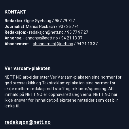
KONTAKT
Redaktør
: Ogne Øyehaug / 957 79 727
Journalist
: Marius Rosbach / 907 36 774
Redaksjon
: -
redaksjon@nett.no
/ 95 77 97 27
Annonse
: -
annonse@nett.no
/ 94 21 13 37
Abonnement
: -
abonnement@nett.no
/ 94 21 13 37
Ver varsam-plakaten
NETT NO arbeider etter Ver Varsam-plakaten sine normer for
god presseskikk og Tekstreklameplakaten sine normer for
skilje mellom redaksjonelt stoff og reklame/sponsing. Alt
innhald på NETT NO er opphavsrettsleg verna. NETT NO har
ikkje ansvar for innhaldet på eksterne nettsider som det blir
lenka til.
redaksjon@nett.no