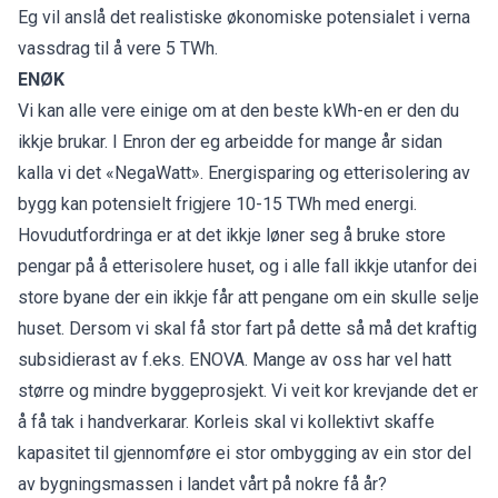
Eg vil anslå det realistiske økonomiske potensialet i verna
vassdrag til å vere 5 TWh.
ENØK
Vi kan alle vere einige om at den beste kWh-en er den du
ikkje brukar. I Enron der eg arbeidde for mange år sidan
kalla vi det «NegaWatt». Energisparing og etterisolering av
bygg kan potensielt frigjere 10-15 TWh med energi.
Hovudutfordringa er at det ikkje løner seg å bruke store
pengar på å etterisolere huset, og i alle fall ikkje utanfor dei
store byane der ein ikkje får att pengane om ein skulle selje
huset. Dersom vi skal få stor fart på dette så må det kraftig
subsidierast av f.eks. ENOVA. Mange av oss har vel hatt
større og mindre byggeprosjekt. Vi veit kor krevjande det er
å få tak i handverkarar. Korleis skal vi kollektivt skaffe
kapasitet til gjennomføre ei stor ombygging av ein stor del
av bygningsmassen i landet vårt på nokre få år?