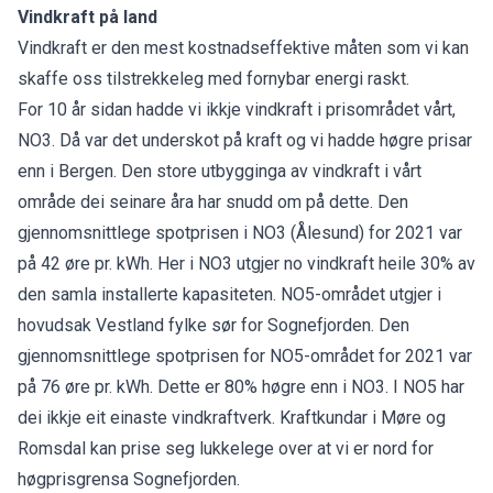
Vindkraft på land
Vindkraft er den mest kostnadseffektive måten som vi kan
skaffe oss tilstrekkeleg med fornybar energi raskt.
For 10 år sidan hadde vi ikkje vindkraft i prisområdet vårt,
NO3. Då var det underskot på kraft og vi hadde høgre prisar
enn i Bergen. Den store utbygginga av vindkraft i vårt
område dei seinare åra har snudd om på dette. Den
gjennomsnittlege spotprisen i NO3 (Ålesund) for 2021 var
på 42 øre pr. kWh. Her i NO3 utgjer no vindkraft heile 30% av
den samla installerte kapasiteten. NO5-området utgjer i
hovudsak Vestland fylke sør for Sognefjorden. Den
gjennomsnittlege spotprisen for NO5-området for 2021 var
på 76 øre pr. kWh. Dette er 80% høgre enn i NO3. I NO5 har
dei ikkje eit einaste vindkraftverk. Kraftkundar i Møre og
Romsdal kan prise seg lukkelege over at vi er nord for
høgprisgrensa Sognefjorden.