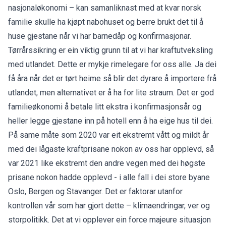
nasjonaløkonomi – kan samanliknast med at kvar norsk
familie skulle ha kjøpt nabohuset og berre brukt det til å
huse gjestane når vi har barnedåp og konfirmasjonar.
Tørrårssikring er ein viktig grunn til at vi har kraftutveksling
med utlandet. Dette er mykje rimelegare for oss alle. Ja dei
få åra når det er tørt heime så blir det dyrare å importere frå
utlandet, men alternativet er å ha for lite straum. Det er god
familieøkonomi å betale litt ekstra i konfirmasjonsår og
heller legge gjestane inn på hotell enn å ha eige hus til dei.
På same måte som 2020 var eit ekstremt vått og mildt år
med dei lågaste kraftprisane nokon av oss har opplevd, så
var 2021 like ekstremt den andre vegen med dei høgste
prisane nokon hadde opplevd - i alle fall i dei store byane
Oslo, Bergen og Stavanger. Det er faktorar utanfor
kontrollen vår som har gjort dette – klimaendringar, ver og
storpolitikk. Det at vi opplever ein force majeure situasjon