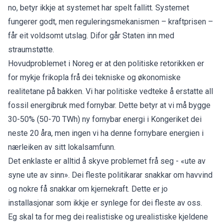
no, betyr ikkje at systemet har spelt fallitt. Systemet
fungerer godt, men reguleringsmekanismen – kraftprisen –
får eit voldsomt utslag. Difor går Staten inn med
straumstøtte.
Hovudproblemet i Noreg er at den politiske retorikken er
for mykje frikopla frå dei tekniske og økonomiske
realitetane på bakken. Vi har politiske vedteke å erstatte all
fossil energibruk med fornybar. Dette betyr at vi må bygge
30-50% (50-70 TWh) ny fornybar energi i Kongeriket dei
neste 20 åra, men ingen vi ha denne fornybare energien i
nærleiken av sitt lokalsamfunn.
Det enklaste er alltid å skyve problemet frå seg - «ute av
syne ute av sinn». Dei fleste politikarar snakkar om havvind
og nokre få snakkar om kjernekraft. Dette er jo
installasjonar som ikkje er synlege for dei fleste av oss.
Eg skal ta for meg dei realistiske og urealistiske kjeldene