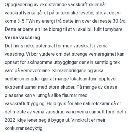
Oppgradering av eksisterande vasskraft skjer når
vasskraftverka går ut på si tekniske levetid, slik at det vi
kome 3-5 TWh ny energi frå dette inn over dei neste 30 åra.
Dette er berre eit lite bidrag til at vi skal bli fullt fornybare.
Verna vassdrag
Det finns noko potensial for meir vasskraft i verna
vassdrag. Vi bør vurdere om det strenge verneregimet kan
opnast for skånsomme utbyggingar der ein samtidig tek
vare på verneverdiane. Klimaendringane og auka
nedbørsmengder gjer at mange lokalsamfunn opplever
ekstremflaumar med store skader. På mange av desse
plassane kan vi unngå slike flaumar med
vasskraftutbygging. Heldigvis for alle naturelskarar så er
det meste av verna vassdrag varig verna uansett fordi det i
2022 ikkje løner seg å bygge ut. Vindkraft er meir
konkurransedyktig.