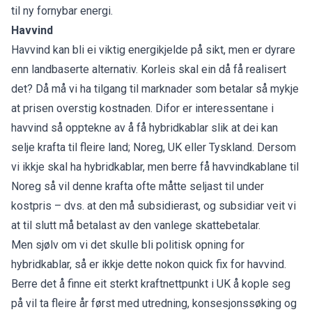
til ny fornybar energi.
Havvind
Havvind kan bli ei viktig energikjelde på sikt, men er dyrare
enn landbaserte alternativ. Korleis skal ein då få realisert
det? Då må vi ha tilgang til marknader som betalar så mykje
at prisen overstig kostnaden. Difor er interessentane i
havvind så opptekne av å få hybridkablar slik at dei kan
selje krafta til fleire land; Noreg, UK eller Tyskland. Dersom
vi ikkje skal ha hybridkablar, men berre få havvindkablane til
Noreg så vil denne krafta ofte måtte seljast til under
kostpris – dvs. at den må subsidierast, og subsidiar veit vi
at til slutt må betalast av den vanlege skattebetalar.
Men sjølv om vi det skulle bli politisk opning for
hybridkablar, så er ikkje dette nokon quick fix for havvind.
Berre det å finne eit sterkt kraftnettpunkt i UK å kople seg
på vil ta fleire år først med utredning, konsesjonssøking og