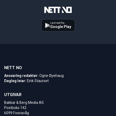
Last ned fra
Google Play
NETT NO
Ansvarleg redaktør:
Ogne Øyehaug
Dagleg leiar:
Eirik Staurset
UTGIVAR
Bakkar & Berg Media AS
Postboks 142
6099 Fosnavåg