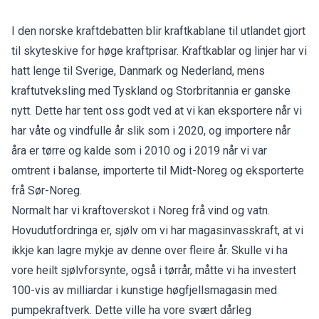
I den norske kraftdebatten blir kraftkablane til utlandet gjort
til skyteskive for høge kraftprisar. Kraftkablar og linjer har vi
hatt lenge til Sverige, Danmark og Nederland, mens
kraftutveksling med Tyskland og Storbritannia er ganske
nytt. Dette har tent oss godt ved at vi kan eksportere når vi
har våte og vindfulle år slik som i 2020, og importere når
åra er tørre og kalde som i 2010 og i 2019 når vi var
omtrent i balanse, importerte til Midt-Noreg og eksporterte
frå Sør-Noreg.
Normalt har vi kraftoverskot i Noreg frå vind og vatn.
Hovudutfordringa er, sjølv om vi har magasinvasskraft, at vi
ikkje kan lagre mykje av denne over fleire år. Skulle vi ha
vore heilt sjølvforsynte, også i tørrår, måtte vi ha investert
100-vis av milliardar i kunstige høgfjellsmagasin med
pumpekraftverk. Dette ville ha vore svært dårleg