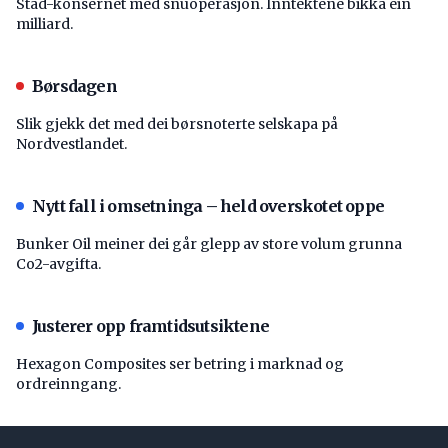
Stad-konsernet med snuoperasjon. Inntektene bikka éin
milliard.
Børsdagen
Slik gjekk det med dei børsnoterte selskapa på
Nordvestlandet.
Nytt fall i omsetninga – held overskotet oppe
Bunker Oil meiner dei går glepp av store volum grunna
Co2-avgifta.
Justerer opp framtidsutsiktene
Hexagon Composites ser betring i marknad og
ordreinngang.