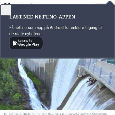
LOGG INN
MENY
Annonsørinnhold
LAST NED NETT.NO-APPEN
Link for annonse
Få nett.no som app på Android for enklere tilgang til
de siste nyhetene.
Last ned fra
Google Play
BETRE MED KRAFTUTVEKSLING: Skulle vi ha vore heilt sjølvforsynte,