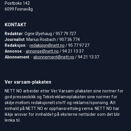
Postboks 142
6099 Fosnavåg
KONTAKT
Redaktør
: Ogne Øyehaug / 957 79 727
Journalist
: Marius Rosbach / 907 36 774
Redaksjon
: -
redaksjon@nett.no
/ 95 77 97 27
Annonse
: -
annonse@nett.no
/ 94 21 13 37
Abonnement
: -
abonnement@nett.no
/ 94 21 13 37
Ver varsam-plakaten
NETT NO arbeider etter Ver Varsam-plakaten sine normer for
god presseskikk og Tekstreklameplakaten sine normer for
skilje mellom redaksjonelt stoff og reklame/sponsing. Alt
innhald på NETT NO er opphavsrettsleg verna. NETT NO har
ikkje ansvar for innhaldet på eksterne nettsider som det blir
lenka til.