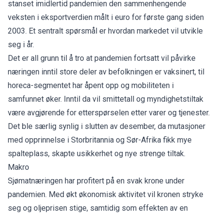
stanset imidlertid pandemien den sammenhengende
veksten i eksportverdien målt i euro for første gang siden
2003. Et sentralt spørsmål er hvordan markedet vil utvikle
seg i år.
Det er all grunn til å tro at pandemien fortsatt vil påvirke
næringen inntil store deler av befolkningen er vaksinert, til
horeca-segmentet har åpent opp og mobiliteten i
samfunnet øker. Inntil da vil smittetall og myndighetstiltak
være avgjørende for etterspørselen etter varer og tjenester.
Det ble særlig synlig i slutten av desember, da mutasjoner
med opprinnelse i Storbritannia og Sør-Afrika fikk mye
spalteplass, skapte usikkerhet og nye strenge tiltak.
Makro
Sjømatnæringen har profitert på en svak krone under
pandemien. Med økt økonomisk aktivitet vil kronen stryke
seg og oljeprisen stige, samtidig som effekten av en