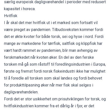
særlig europeisk dagligvarehandel i perioder med redusert
kapasitet i horeca.
Hvitfisk
I år skal det mer hvitfisk ut i et marked som fortsatt vil
være preget av pandemien. Tilbudsveksten kommer fordi
det er økte kvoter for både torsk, sei og hyse i nord. Fordi
mange av markedene for tørrfisk, saltfisk og klippfisk har
vært hardt rammet av pandemien, blir man avhengig av
ferskmarkedet når kvoten øker. En del av den ferske
torsken må gå som råstoff til foredlingsindustrien i Europa,
første og fremst fordi norsk fiskeindustri ikke har mulighet
til å foredle all torsken som skal landes og fordi behovet
for produkttilpasning øker når mer fisk skal selges i
dagligvarehandelen.
Fordi det er stor usikkerhet om prisutviklingen for torsk, og
hvitfiskindustrien kommer fra et dårlig år i fjor, er det