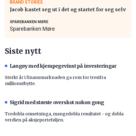
BRAND STORIES
Jacob kastet seg ut i det og startet for seg selv
SPAREBANKEN MØRE
Sparebanken Møre
Siste nytt
Langøy med kjempegevinst på investeringar
Sterkt år i finansmarknaden ga rom for tresifra
millionutbytte.
Sigrid med største overskot nokon gong
Tredobla omsetninga, mangedobla resultatet - og dobla
verdien på aksjeporteføljen.