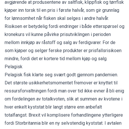
avgjørende at produsentene av saltfisk, klippfisk og tørrfisk
kjøper inn torsk til en pris i første halvår, som gir grunnlag
for lønnsomhet når fisken skal selges i andre halvår.
Risikoen er betydelig fordi endringer i både etterspørsel og
kronekurs vil kunne påvirke prisutviklingen i perioden
mellom innkjøp av råstoff og salg av ferdigvarer. For de
som kjøper og selger ferske produkter er prisfallsrisikoen
mindre, fordi det er kortere tid mellom kjøp og salg.
Pelagisk
Pelagisk fisk klarte seg svært godt gjennom pandemien.
Det største usikkerhetsmomentet fremover er knyttet til
ressursforvaltningen fordi man over tid ikke evner å bli enig
om fordelingen av totalkvoten, slik at summen av kvotene i
hver enkelt kyststat blir langt større enn anbefalt
totalfangst. Brexit vil komplisere forhandlingene ytterligere
fordi Storbritannia blir en ny selvstendig kyststat. I avtalen