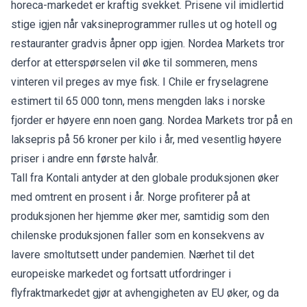
horeca-markedet er kraftig svekket. Prisene vil imidlertid
stige igjen når vaksineprogrammer rulles ut og hotell og
restauranter gradvis åpner opp igjen. Nordea Markets tror
derfor at etterspørselen vil øke til sommeren, mens
vinteren vil preges av mye fisk. I Chile er fryselagrene
estimert til 65 000 tonn, mens mengden laks i norske
fjorder er høyere enn noen gang. Nordea Markets tror på en
laksepris på 56 kroner per kilo i år, med vesentlig høyere
priser i andre enn første halvår.
Tall fra Kontali antyder at den globale produksjonen øker
med omtrent en prosent i år. Norge profiterer på at
produksjonen her hjemme øker mer, samtidig som den
chilenske produksjonen faller som en konsekvens av
lavere smoltutsett under pandemien. Nærhet til det
europeiske markedet og fortsatt utfordringer i
flyfraktmarkedet gjør at avhengigheten av EU øker, og da