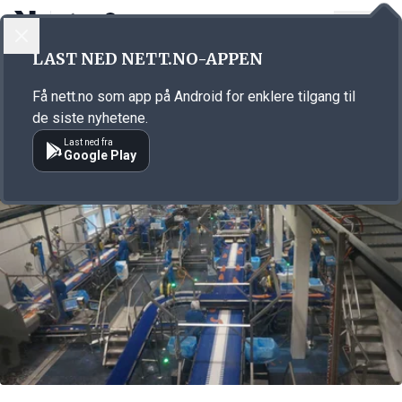
LOGG INN
MENY
Annonsørinnhold
LAST NED NETT.NO-APPEN
Link for annonse
Få nett.no som app på Android for enklere tilgang til
de siste nyhetene.
Last ned fra
Google Play