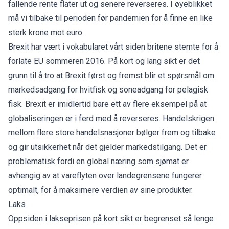
fallende rente flater ut og senere reverseres. I øyeblikket
må vi tilbake til perioden før pandemien for å finne en like
sterk krone mot euro.
Brexit har vært i vokabularet vårt siden britene stemte for å
forlate EU sommeren 2016. På kort og lang sikt er det
grunn til å tro at Brexit først og fremst blir et spørsmål om
markedsadgang for hvitfisk og soneadgang for pelagisk
fisk. Brexit er imidlertid bare ett av flere eksempel på at
globaliseringen er i ferd med å reverseres. Handelskrigen
mellom flere store handelsnasjoner bølger frem og tilbake
og gir utsikkerhet når det gjelder markedstilgang. Det er
problematisk fordi en global næring som sjømat er
avhengig av at vareflyten over landegrensene fungerer
optimalt, for å maksimere verdien av sine produkter.
Laks
Oppsiden i lakseprisen på kort sikt er begrenset så lenge