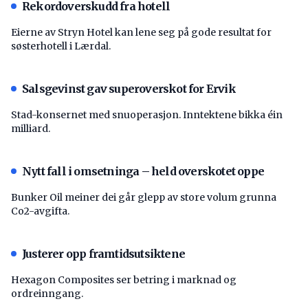
Rekordoverskudd fra hotell
Eierne av Stryn Hotel kan lene seg på gode resultat for
søsterhotell i Lærdal.
Salsgevinst gav superoverskot for Ervik
Stad-konsernet med snuoperasjon. Inntektene bikka éin
milliard.
Nytt fall i omsetninga – held overskotet oppe
Bunker Oil meiner dei går glepp av store volum grunna
Co2-avgifta.
Justerer opp framtidsutsiktene
Hexagon Composites ser betring i marknad og
ordreinngang.