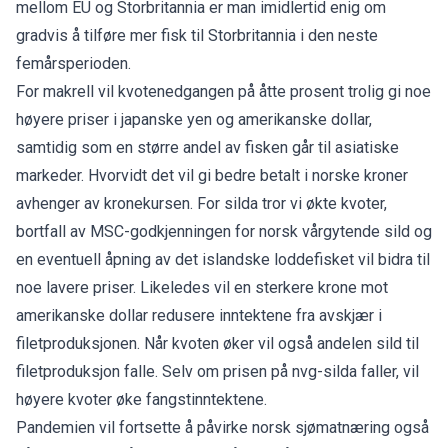
mellom EU og Storbritannia er man imidlertid enig om
gradvis å tilføre mer fisk til Storbritannia i den neste
femårsperioden.
For makrell vil kvotenedgangen på åtte prosent trolig gi noe
høyere priser i japanske yen og amerikanske dollar,
samtidig som en større andel av fisken går til asiatiske
markeder. Hvorvidt det vil gi bedre betalt i norske kroner
avhenger av kronekursen. For silda tror vi økte kvoter,
bortfall av MSC-godkjenningen for norsk vårgytende sild og
en eventuell åpning av det islandske loddefisket vil bidra til
noe lavere priser. Likeledes vil en sterkere krone mot
amerikanske dollar redusere inntektene fra avskjær i
filetproduksjonen. Når kvoten øker vil også andelen sild til
filetproduksjon falle. Selv om prisen på nvg-silda faller, vil
høyere kvoter øke fangstinntektene.
Pandemien vil fortsette å påvirke norsk sjømatnæring også