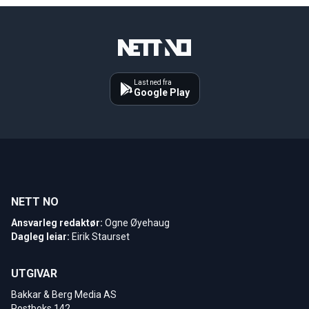
Last ned fra
Google Play
NETT NO
Ansvarleg redaktør:
Ogne Øyehaug
Dagleg leiar:
Eirik Staurset
UTGIVAR
Bakkar & Berg Media AS
Postboks 142