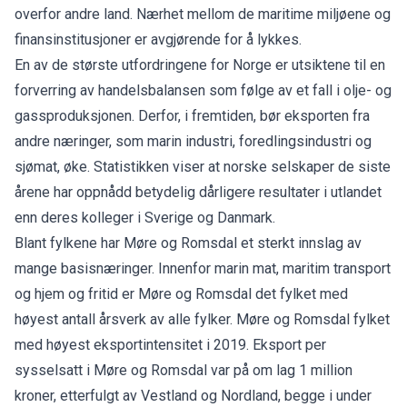
overfor andre land. Nærhet mellom de maritime miljøene og
finansinstitusjoner er avgjørende for å lykkes.
En av de største utfordringene for Norge er utsiktene til en
forverring av handelsbalansen som følge av et fall i olje- og
gassproduksjonen. Derfor, i fremtiden, bør eksporten fra
andre næringer, som marin industri, foredlingsindustri og
sjømat, øke. Statistikken viser at norske selskaper de siste
årene har oppnådd betydelig dårligere resultater i utlandet
enn deres kolleger i Sverige og Danmark.
Blant fylkene har Møre og Romsdal et sterkt innslag av
mange basisnæringer. Innenfor marin mat, maritim transport
og hjem og fritid er Møre og Romsdal det fylket med
høyest antall årsverk av alle fylker. Møre og Romsdal fylket
med høyest eksportintensitet i 2019. Eksport per
sysselsatt i Møre og Romsdal var på om lag 1 million
kroner, etterfulgt av Vestland og Nordland, begge i under