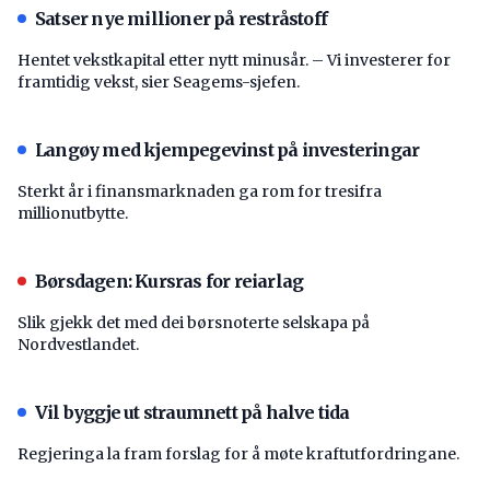
Satser nye millioner på restråstoff
Hentet vekstkapital etter nytt minusår. – Vi investerer for
framtidig vekst, sier Seagems-sjefen.
Langøy med kjempegevinst på investeringar
Sterkt år i finansmarknaden ga rom for tresifra
millionutbytte.
Børsdagen: Kursras for reiarlag
Slik gjekk det med dei børsnoterte selskapa på
Nordvestlandet.
Vil byggje ut straumnett på halve tida
Regjeringa la fram forslag for å møte kraftutfordringane.