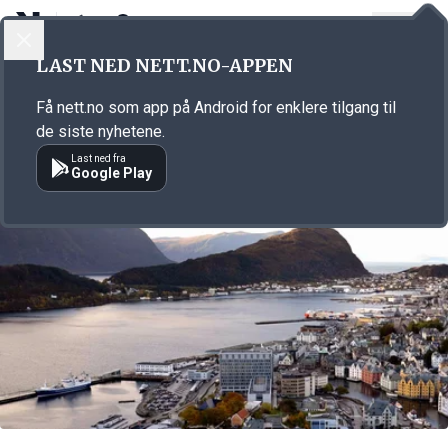
LOGG INN
MENY
Annonsørinnhold
LAST NED NETT.NO-APPEN
Link for annonse
Få nett.no som app på Android for enklere tilgang til
de siste nyhetene.
Last ned fra
Google Play