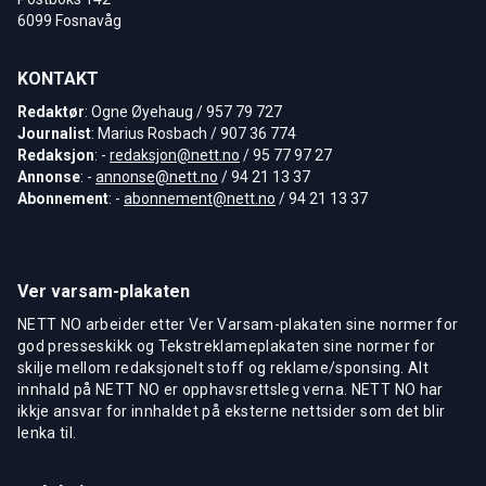
6099 Fosnavåg
KONTAKT
Redaktør
: Ogne Øyehaug / 957 79 727
Journalist
: Marius Rosbach / 907 36 774
Redaksjon
: -
redaksjon@nett.no
/ 95 77 97 27
Annonse
: -
annonse@nett.no
/ 94 21 13 37
Abonnement
: -
abonnement@nett.no
/ 94 21 13 37
Ver varsam-plakaten
NETT NO arbeider etter Ver Varsam-plakaten sine normer for
god presseskikk og Tekstreklameplakaten sine normer for
skilje mellom redaksjonelt stoff og reklame/sponsing. Alt
innhald på NETT NO er opphavsrettsleg verna. NETT NO har
ikkje ansvar for innhaldet på eksterne nettsider som det blir
lenka til.