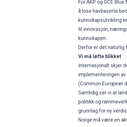
For ÅKP og GCE Blue Ma
å lose havbaserte bedr
kunnskapsutvikling er 
til innovasjon, nærin
kunnskapen.
Derfor er det naturlig
Vi må løfte blikket
Internasjonalt skjer 
implementeringen av 
(Common European da
Samtidig ser vi at la
politikk og rammeverk
grunnlag for ny verdi
Norge må være en akti