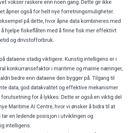
t vokser raskere enn noen gang. Dette gir ikke
det åpner også for helt nye forretningsmuligheter.
 eksempel på dette, hvor åpne data kombineres med
r å hjelpe fiskeflåten med å finne fisk mer effektivt
tid og drivstofforbruk.
n på dataene stadig viktigere. Kunstig intelligens er i
tral konkurransefaktor i maritime og marine næringer,
 aldri bedre enn dataene den bygger på. Tilgang til
te data, god datakvalitet og effektive mekanismer
 forutsetning for å lykkes. Dette er også en viktig del
ye Maritime AI Centre, hvor vi ønsker å bidra til at
 tar en ledende posisjon i utviklingen og
g intelligens.