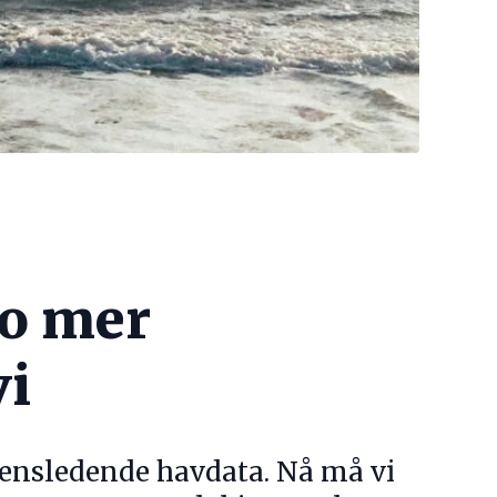
jo mer
vi
densledende havdata. Nå må vi