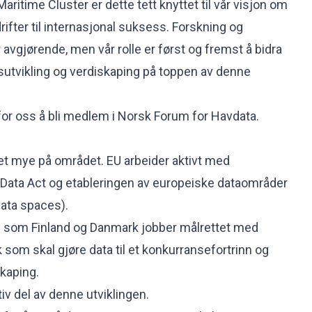
ritime Cluster er dette tett knyttet til vår visjon om
ifter til internasjonal suksess. Forskning og
avgjørende, men vår rolle er først og fremst å bidra
gsutvikling og verdiskaping på toppen av denne
 for oss å bli medlem i Norsk Forum for Havdata.
det mye på området. EU arbeider aktivt med
Data Act og etableringen av europeiske dataområder
ta spaces).
nd som Finland og Danmark jobber målrettet med
 som skal gjøre data til et konkurransefortrinn og
skaping.
v del av denne utviklingen.