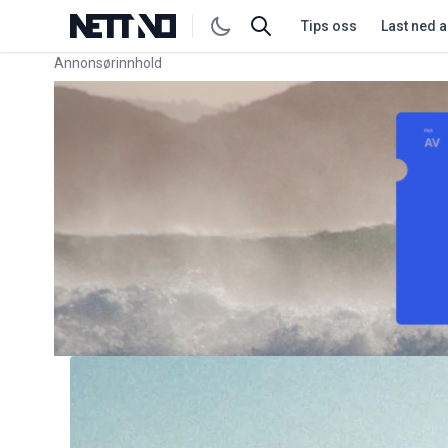
Tips oss
Last ned 
Annonsørinnhold
Link for annonse