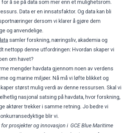
e for å se på data som mer enn et mulighetsrom.
ressurs. Data er en innsatsfaktor. Og data kan bli
sportnæringer dersom vi klarer å gjøre dem
lige og anvendelige.
data
samler forskning, næringsliv, akademia og
ndt nettopp denne utfordringen: Hvordan skaper vi
apen om havet?
orme mengder havdata gjennom noen av verdens
me og marine miljøer. Nå må vi løfte blikket og
skaper størst mulig verdi av denne ressursen. Skal vi
helhetlig nasjonal satsing på havdata, hvor forskning,
ge aktører trekker i samme retning. Jo bedre vi
konkurransedyktige blir vi.
 for prosjekter og innovasjon i GCE Blue Maritime