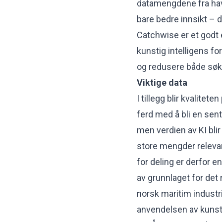
datamengdene fra have
bare bedre innsikt – 
Catchwise er et godt
kunstig intelligens fo
og redusere både søke
Viktige data
I tillegg blir kvalitete
ferd med å bli en sen
men verdien av KI blir
store mengder relevan
for deling er derfor en
av grunnlaget for det n
norsk maritim industri
anvendelsen av kunsti