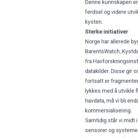
Denne kunnskapen er g
ferdsel og videre utv
kysten.
Sterke initiativer
Norge har allerede by
BarentsWatch, Kystda
fra Havforskningsinsti
datakilder. Disse gir 
fortsatt er fragmente
lykkes med å utvikle f
havdata, må vi bli end
kommersialisering.
Samtidig står vi midt i
sensorer og systemer