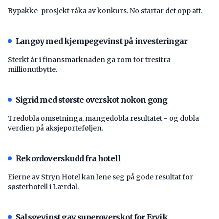
Bypakke-prosjekt råka av konkurs. No startar det opp att.
Langøy med kjempegevinst på investeringar
Sterkt år i finansmarknaden ga rom for tresifra
millionutbytte.
Sigrid med største overskot nokon gong
Tredobla omsetninga, mangedobla resultatet - og dobla
verdien på aksjeporteføljen.
Rekordoverskudd fra hotell
Eierne av Stryn Hotel kan lene seg på gode resultat for
søsterhotell i Lærdal.
Salsgevinst gav superoverskot for Ervik