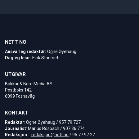
NETT NO
Ansvarleg redaktør:
Ogne Øyehaug
Dagleg leiar:
Eirik Staurset
UTGIVAR
Bakkar & Berg Media AS
Postboks 142
6099 Fosnavåg
KONTAKT
Redaktør
: Ogne Øyehaug / 957 79 727
Journalist
: Marius Rosbach / 907 36 774
Redaksjon
: -
redaksjon@nett.no
/ 95 77 97 27