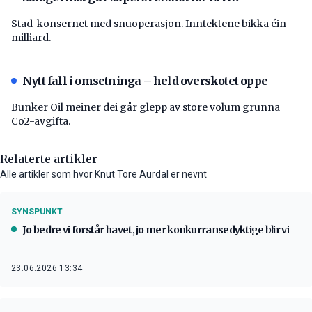
Stad-konsernet med snuoperasjon. Inntektene bikka éin
milliard.
Nytt fall i omsetninga – held overskotet oppe
Bunker Oil meiner dei går glepp av store volum grunna
Co2-avgifta.
Relaterte artikler
Alle artikler som hvor Knut Tore Aurdal er nevnt
SYNSPUNKT
Jo bedre vi forstår havet, jo mer konkurransedyktige blir vi
23.06.2026 13:34