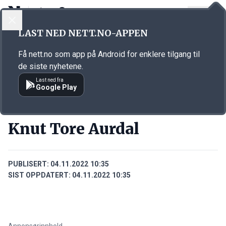
LOGG INN
MENY
Annonsørinnhold
LAST NED NETT.NO-APPEN
Link for annonse
Få nett.no som app på Android for enklere tilgang til
de siste nyhetene.
Last ned fra
Google Play
PERSONER
Knut Tore Aurdal
PUBLISERT:
04.11.2022 10:35
SIST OPPDATERT:
04.11.2022 10:35
Annonsørinnhold