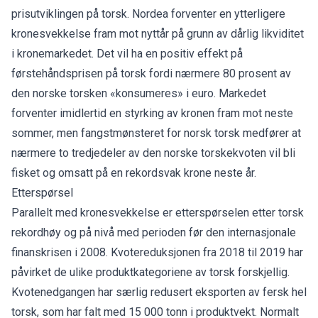
prisutviklingen på torsk. Nordea forventer en ytterligere
kronesvekkelse fram mot nyttår på grunn av dårlig likviditet
i kronemarkedet. Det vil ha en positiv effekt på
førstehåndsprisen på torsk fordi nærmere 80 prosent av
den norske torsken «konsumeres» i euro. Markedet
forventer imidlertid en styrking av kronen fram mot neste
sommer, men fangstmønsteret for norsk torsk medfører at
nærmere to tredjedeler av den norske torskekvoten vil bli
fisket og omsatt på en rekordsvak krone neste år.
Etterspørsel
Parallelt med kronesvekkelse er etterspørselen etter torsk
rekordhøy og på nivå med perioden før den internasjonale
finanskrisen i 2008. Kvotereduksjonen fra 2018 til 2019 har
påvirket de ulike produktkategoriene av torsk forskjellig.
Kvotenedgangen har særlig redusert eksporten av fersk hel
torsk, som har falt med 15 000 tonn i produktvekt. Normalt