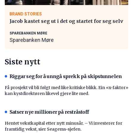
BRAND STORIES
Jacob kastet seg ut i det og startet for seg selv
SPAREBANKEN MØRE
Sparebanken Møre
Siste nytt
Riggar seg for å unngå sprekk på skipstunnelen
Få prosjekt vil bli følgt med like kritiske blikk. Ein «x-faktor»
kan kystdirektøren likevel gjere lite med.
Satser nye millioner på restråstoff
Hentet vekstkapital etter nytt minusår. – Vi investerer for
framtidig vekst, sier Seagems-sjefen.