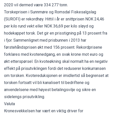
2020 vil dermed være 334 277 tonn.
Torskeprisen i Sunnmøre og Romsdal Fiskesalgslag
(SUROFI) er rekordhøy. Hittil i år er snittprisen NOK 24,46
per kilo rund vekt eller NOK 36,69 per kilo sløyd og
hodekappet torsk. Det gir en prisstigning på 13 prosent fra
i fjor. Sammenlignet med prisbunnen i 2013 har
førstehåndsprisen økt med 156 prosent. Rekordprisene
forklares med kvotenedgang, en svak krone mot euro og
økt etterspørsel. En kvoteøkning skal normalt ha en negativ
effekt på prisutviklingen fordi det reduserer konkurransen
om torsken. Kvotereduksjonen er imidlertid så begrenset at
torsken fortsatt vil bli kanalisert til bedriftene og
anvendelsene med høyest betalingsvilje og sikre en
sidelengs prisutvikling.
Valuta
Kronesvekkelsen har vært en viktig driver for