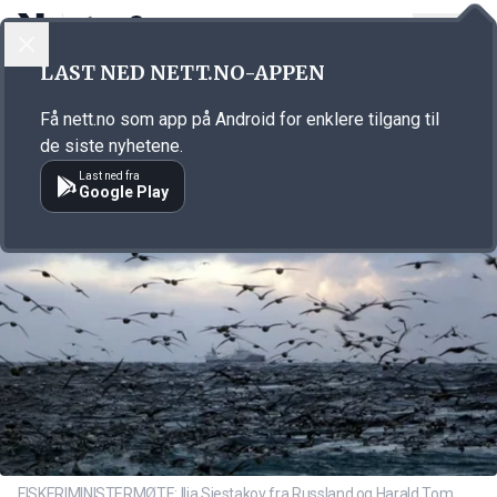
LOGG INN
MENY
Annonsørinnhold
LAST NED NETT.NO-APPEN
Link for annonse
Få nett.no som app på Android for enklere tilgang til
de siste nyhetene.
Last ned fra
Google Play
FISKERIMINISTERMØTE: Ilja Sjestakov fra Russland og Harald Tom