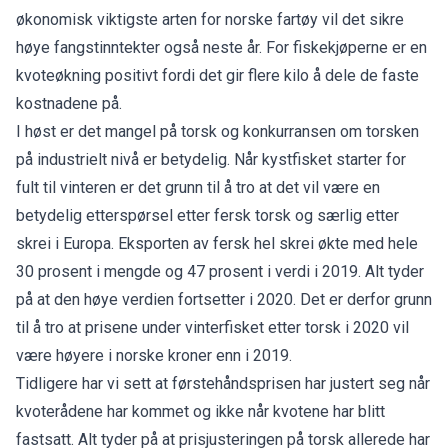
økonomisk viktigste arten for norske fartøy vil det sikre
høye fangstinntekter også neste år. For fiskekjøperne er en
kvoteøkning positivt fordi det gir flere kilo å dele de faste
kostnadene på.
I høst er det mangel på torsk og konkurransen om torsken
på industrielt nivå er betydelig. Når kystfisket starter for
fult til vinteren er det grunn til å tro at det vil være en
betydelig etterspørsel etter fersk torsk og særlig etter
skrei i Europa. Eksporten av fersk hel skrei økte med hele
30 prosent i mengde og 47 prosent i verdi i 2019. Alt tyder
på at den høye verdien fortsetter i 2020. Det er derfor grunn
til å tro at prisene under vinterfisket etter torsk i 2020 vil
være høyere i norske kroner enn i 2019.
Tidligere har vi sett at førstehåndsprisen har justert seg når
kvoterådene har kommet og ikke når kvotene har blitt
fastsatt. Alt tyder på at prisjusteringen på torsk allerede har