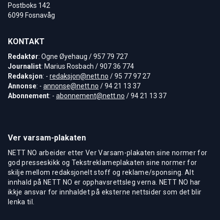
Postboks 142
6099 Fosnavåg
KONTAKT
Redaktør
: Ogne Øyehaug / 957 79 727
Journalist
: Marius Rosbach / 907 36 774
Redaksjon
: -
redaksjon@nett.no
/ 95 77 97 27
Annonse
: -
annonse@nett.no
/ 94 21 13 37
Abonnement
: -
abonnement@nett.no
/ 94 21 13 37
Ver varsam-plakaten
NETT NO arbeider etter Ver Varsam-plakaten sine normer for
god presseskikk og Tekstreklameplakaten sine normer for
skilje mellom redaksjonelt stoff og reklame/sponsing. Alt
innhald på NETT NO er opphavsrettsleg verna. NETT NO har
ikkje ansvar for innhaldet på eksterne nettsider som det blir
lenka til.