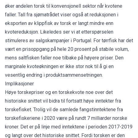
øker andelen torsk til konvensjonell sektor når kvotene
faller. Tall fra sjømatrådet viser også at reduksjonen i
eksporten av klippfisk av torsk er langt mindre enn
kvotereduksjon. Likeledes ser vi at etterspørselen
stimuleres av salgskampanjer i Portugal. For tørrfisk har det
vært en prisoppgang på hele 20 prosent på stabile volum,
mens saltfisken faller noe tilbake på høyere priser. Den
marginale kvoteøkningen er ikke stor nok til å gi en
vesentlig endring i produktsammensetningen.
Implikasjoner
Høye torskepriser og en torskekvote noe over det
historiske snittet vil bidra til fortsatt høye inntekter fra
torskefisket. Trolig vil de samlede fangstinntektene fra
torskefiskeriene i 2020 være på rundt 7 milliarder norske
kroner. Det er på linje med inntektene i perioden 2017-2019
og langt over det historiske snittet. Fordi torsken er den