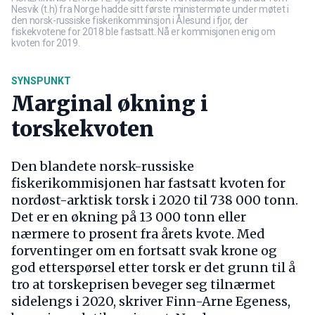
Nesvik (t.h) fra Norge hadde sitt første ministermøte under møtet i
den norsk-russiske fiskerikomminsjon i Ålesund i fjor, der
fiskekvotene for 2018 ble fastsatt. Nå er kommisjonen enig om
kvoten for 2019.
SYNSPUNKT
Marginal økning i
torskekvoten
Den blandete norsk-russiske
fiskerikommisjonen har fastsatt kvoten for
nordøst-arktisk torsk i 2020 til 738 000 tonn.
Det er en økning på 13 000 tonn eller
nærmere to prosent fra årets kvote. Med
forventinger om en fortsatt svak krone og
god etterspørsel etter torsk er det grunn til å
tro at torskeprisen beveger seg tilnærmet
sidelengs i 2020, skriver Finn-Arne Egeness,