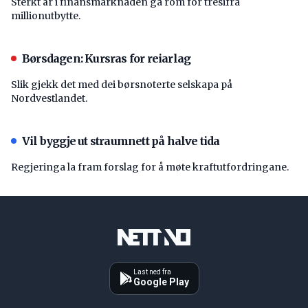
Sterkt år i finansmarknaden ga rom for tresifra
millionutbytte.
Børsdagen: Kursras for reiarlag
Slik gjekk det med dei børsnoterte selskapa på
Nordvestlandet.
Vil byggje ut straumnett på halve tida
Regjeringa la fram forslag for å møte kraftutfordringane.
Last ned fra
Google Play