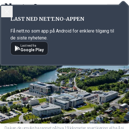
LOGG INN
MENY
Annonsørinnhold
LAST NED NETT.NO-APPEN
Link for annonse
Få nett.no som app på Android for enklere tilgang til
de siste nyhetene.
Last ned fra
Google Play
Da kan de umulig ha regnet på hva 19 kilometer spart kjøring vil ha å si