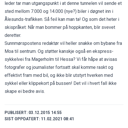
leder tar man utgangspunkt i at denne tunnelen vil sende et
sted mellom 7.000 og 14.000 (nye?) biler i døgnet inn i
Ålesunds-trafikken. Så feil kan man ta! Og som det heter i
skispråket: Når man bommer på hoppkanten, blir svevet
deretter.
Sunnmørspostens redaktør vil heller snakke om bybane fra
Moa til sentrum. Og støtter kanskje også en ekspress-
sykkelvei fra Magerholm til Hessa? Vi får håpe at avisas
fotografer og journalister fortsatt skal komme raskt og
effektivt fram med bil, og ikke blir utstyrt hverken med
sykkel eller klippekort på bussen! Det vil i hvert fall ikke
skape ei bedre avis.
PUBLISERT:
03.12.2015 14:55
SIST OPPDATERT:
11.02.2021 08:41