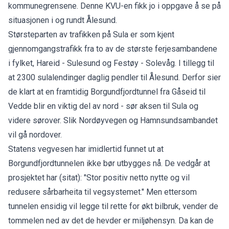
kommunegrensene. Denne KVU-en fikk jo i oppgave å se på
situasjonen i og rundt Ålesund.
Størsteparten av trafikken på Sula er som kjent
gjennomgangstrafikk fra to av de største ferjesambandene
i fylket, Hareid - Sulesund og Festøy - Solevåg. I tillegg til
at 2300 sulalendinger daglig pendler til Ålesund. Derfor sier
de klart at en framtidig Borgundfjordtunnel fra Gåseid til
Vedde blir en viktig del av nord - sør aksen til Sula og
videre sørover. Slik Nordøyvegen og Hamnsundsambandet
vil gå nordover.
Statens vegvesen har imidlertid funnet ut at
Borgundfjordtunnelen ikke bør utbygges nå. De vedgår at
prosjektet har (sitat): "Stor positiv netto nytte og vil
redusere sårbarheita til vegsystemet." Men ettersom
tunnelen ensidig vil legge til rette for økt bilbruk, vender de
tommelen ned av det de hevder er miljøhensyn. Da kan de