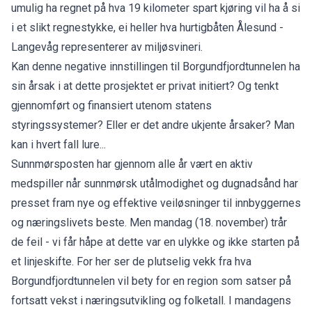
umulig ha regnet på hva 19 kilometer spart kjøring vil ha å si
i et slikt regnestykke, ei heller hva hurtigbåten Ålesund -
Langevåg representerer av miljøsvineri.
Kan denne negative innstillingen til Borgundfjordtunnelen ha
sin årsak i at dette prosjektet er privat initiert? Og tenkt
gjennomført og finansiert utenom statens
styringssystemer? Eller er det andre ukjente årsaker? Man
kan i hvert fall lure...
Sunnmørsposten har gjennom alle år vært en aktiv
medspiller når sunnmørsk utålmodighet og dugnadsånd har
presset fram nye og effektive veiløsninger til innbyggernes
og næringslivets beste. Men mandag (18. november) trår
de feil - vi får håpe at dette var en ulykke og ikke starten på
et linjeskifte. For her ser de plutselig vekk fra hva
Borgundfjordtunnelen vil bety for en region som satser på
fortsatt vekst i næringsutvikling og folketall. I mandagens