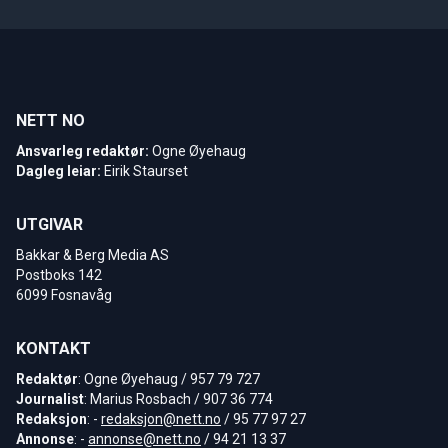
NETT NO
Ansvarleg redaktør:
Ogne Øyehaug
Dagleg leiar:
Eirik Staurset
UTGIVAR
Bakkar & Berg Media AS
Postboks 142
6099 Fosnavåg
KONTAKT
Redaktør
: Ogne Øyehaug / 957 79 727
Journalist
: Marius Rosbach / 907 36 774
Redaksjon
: -
redaksjon@nett.no
/ 95 77 97 27
Annonse
: -
annonse@nett.no
/ 94 21 13 37