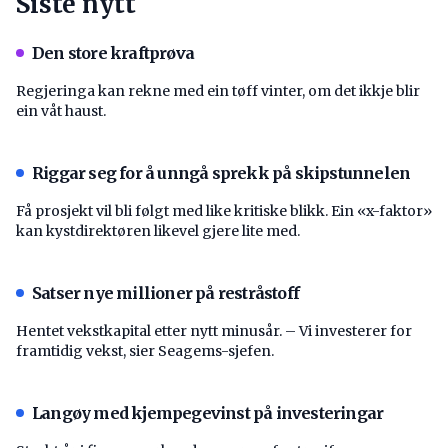
Siste nytt
Den store kraftprøva
Regjeringa kan rekne med ein tøff vinter, om det ikkje blir
ein våt haust.
Riggar seg for å unngå sprekk på skipstunnelen
Få prosjekt vil bli følgt med like kritiske blikk. Ein «x-faktor»
kan kystdirektøren likevel gjere lite med.
Satser nye millioner på restråstoff
Hentet vekstkapital etter nytt minusår. – Vi investerer for
framtidig vekst, sier Seagems-sjefen.
Langøy med kjempegevinst på investeringar