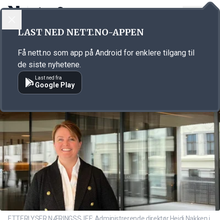
LOGG INN
MENY
Annonsørinnhold
LAST NED NETT.NO-APPEN
Link for annonse
Få nett.no som app på Android for enklere tilgang til
de siste nyhetene.
Last ned fra
Google Play
ETTERLYSER NÆRINGSSJEF: Administrerende direktør Heidi Nakken i