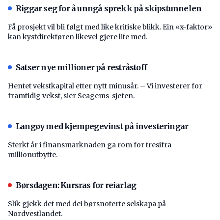
Riggar seg for å unngå sprekk på skipstunnelen
Få prosjekt vil bli følgt med like kritiske blikk. Ein «x-faktor»
kan kystdirektøren likevel gjere lite med.
Satser nye millioner på restråstoff
Hentet vekstkapital etter nytt minusår. – Vi investerer for
framtidig vekst, sier Seagems-sjefen.
Langøy med kjempegevinst på investeringar
Sterkt år i finansmarknaden ga rom for tresifra
millionutbytte.
Børsdagen: Kursras for reiarlag
Slik gjekk det med dei børsnoterte selskapa på
Nordvestlandet.