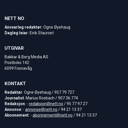
NETT NO
Ansvarleg redaktør:
Ogne Øyehaug
Dagleg leiar:
Eirik Staurset
UTGIVAR
Bakkar & Berg Media AS
Postboks 142
6099 Fosnavåg
KONTAKT
Redaktør
: Ogne Øyehaug / 957 79 727
Journalist
: Marius Rosbach / 907 36 774
Redaksjon
: -
redaksjon@nett.no
/ 95 77 97 27
Annonse
: -
annonse@nett.no
/ 94 21 13 37
Abonnement
: -
abonnement@nett.no
/ 94 21 13 37