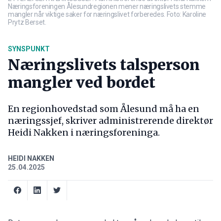
Næringsforeningen Ålesundregionen mener næringslivets stemme
mangler når viktige saker for næringslivet forberedes. Foto: Karoline
Prytz Berset.
SYNSPUNKT
Næringslivets talsperson
mangler ved bordet
En regionhovedstad som Ålesund må ha en
næringssjef, skriver administrerende direktør
Heidi Nakken i næringsforeninga.
HEIDI NAKKEN
25.04.2025