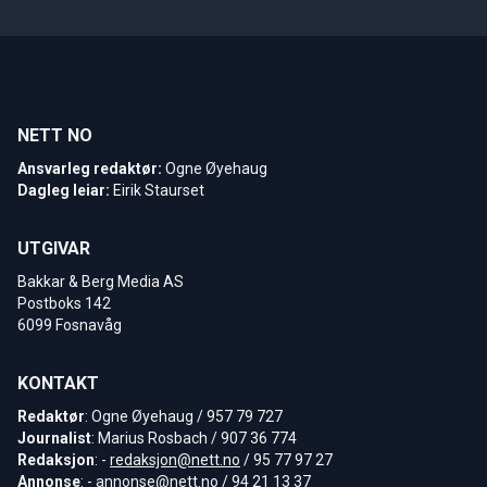
NETT NO
Ansvarleg redaktør:
Ogne Øyehaug
Dagleg leiar:
Eirik Staurset
UTGIVAR
Bakkar & Berg Media AS
Postboks 142
6099 Fosnavåg
KONTAKT
Redaktør
: Ogne Øyehaug / 957 79 727
Journalist
: Marius Rosbach / 907 36 774
Redaksjon
: -
redaksjon@nett.no
/ 95 77 97 27
Annonse
: -
annonse@nett.no
/ 94 21 13 37