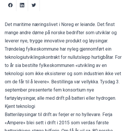
Det maritime næringslivet i Noreg er leiande. Det finst
mange andre døme på norske bedrifter som utviklar og
leverer nye, trygge innovative produkt og løysingar.
Trøndelag fylkeskommune har nyleg gjennomført ein
teknologiutviklingskontrakt for nullutslepp hurtigbåtar. For
to år sia bestilte fylkeskommunen «utvikling av en
teknologi som ikke eksisterer og som industrien ikke vet
om de får til å levere». Bestillinga var vellykka. Tysdag 3.
september presenterte fem konsortium nye
fartøyløysingar, alle med drift på batteri eller hydrogen.
Kjent teknologi
Batteriløysingar til drift av ferjer er no hyllevare. Ferja
«Ampere» blei sett i drift i 2015 som verdas første
batteridrivne større bilferje. Om få år vil ca. 80 norske