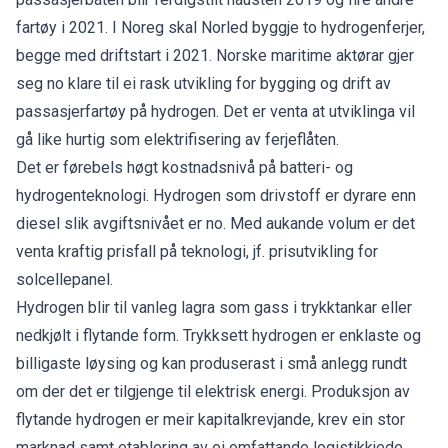
fartøy i 2021. I Noreg skal Norled byggje to hydrogenferjer,
begge med driftstart i 2021. Norske maritime aktørar gjer
seg no klare til ei rask utvikling for bygging og drift av
passasjerfartøy på hydrogen. Det er venta at utviklinga vil
gå like hurtig som elektrifisering av ferjeflåten.
Det er førebels høgt kostnadsnivå på batteri- og
hydrogenteknologi. Hydrogen som drivstoff er dyrare enn
diesel slik avgiftsnivået er no. Med aukande volum er det
venta kraftig prisfall på teknologi, jf. prisutvikling for
solcellepanel.
Hydrogen blir til vanleg lagra som gass i trykktankar eller
nedkjølt i flytande form. Trykksett hydrogen er enklaste og
billigaste løysing og kan produserast i små anlegg rundt
om der det er tilgjenge til elektrisk energi. Produksjon av
flytande hydrogen er meir kapitalkrevjande, krev ein stor
marknad samt etablering av ei omfattande logistikkjede.