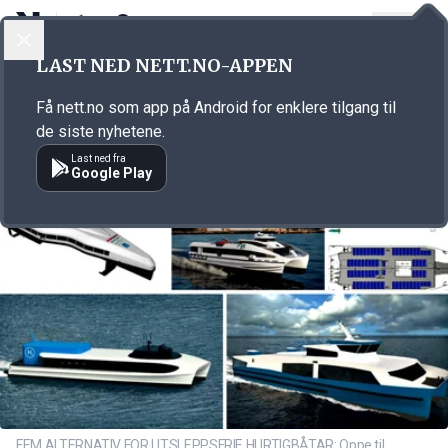
LOGG INN
MENY
Annonsørinnhold
LAST NED NETT.NO-APPEN
Link for annonse
Få nett.no som app på Android for enklere tilgang til
de siste nyhetene.
Last ned fra
Google Play
FEM ALTERNATIV FOR UTSLEPPSFRIE HURTIGBÅTAR: Oppe til