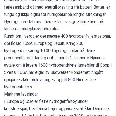
ferjesamband gå med energiforsyning frå batteri. Batteri er
tunge og ikkje eigna for hurtigbåtar på lengre strekningar.
Hydrogen er det mest hensiktsmessige alternativet på
lange og energikrevjande ruter.
Rundt om i verda er det nærare 400 hydrogenfyllestasjonar,
dei fleste i USA, Europa og Japan. Kring 200
hydrogenbussar og 10 000 hydrogenbilar frå fleire
produsentar er i dagleg drift. I april i år signerte Hyundai
avtale om å levere 1600 hydrogendrivne lastebilar til Coop i
Sveits. I USA har eigar av Budweiser-konsernet inngått
opsjonsavtale på levering av opptil 800 Nicola One
hydrogentrucks.
Maritime løysingar
I Europa og USA er fleire hydrogenfartøy under
konstruksjon, blant anna ferjer og passasjerbåtar. Den eine
passasjerbåten blir ferdigstilt hausten 2019 og fire andre