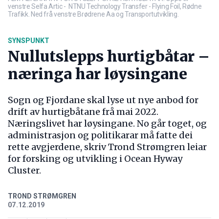
venstre Selfa Artic - NTNU Technology Transfer - Flying Foil, Rødne
Trafikk. Ned frå venstre Brødrene Aa og Transportutvikling.
SYNSPUNKT
Nullutslepps hurtigbåtar –
næringa har løysingane
Sogn og Fjordane skal lyse ut nye anbod for
drift av hurtigbåtane frå mai 2022.
Næringslivet har løysingane. No går toget, og
administrasjon og politikarar må fatte dei
rette avgjerdene, skriv Trond Strømgren leiar
for forsking og utvikling i Ocean Hyway
Cluster.
TROND STRØMGREN
07.12.2019