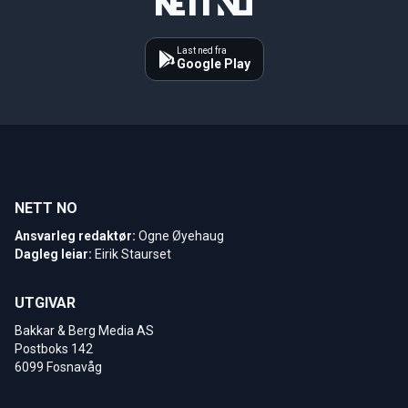
Last ned fra
Google Play
NETT NO
Ansvarleg redaktør:
Ogne Øyehaug
Dagleg leiar:
Eirik Staurset
UTGIVAR
Bakkar & Berg Media AS
Postboks 142
6099 Fosnavåg