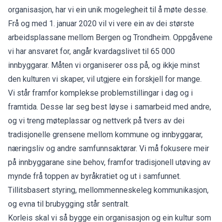
organisasjon, har vi ein unik mogelegheit til å møte desse.
Frå og med 1. januar 2020 vil vi vere ein av dei største
arbeidsplassane mellom Bergen og Trondheim. Oppgåvene
vi har ansvaret for, angår kvardagslivet til 65 000
innbyggarar. Måten vi organiserer oss på, og ikkje minst
den kulturen vi skaper, vil utgjere ein forskjell for mange.
Vi står framfor komplekse problemstillingar i dag og i
framtida. Desse lar seg best løyse i samarbeid med andre,
og vi treng møteplassar og nettverk på tvers av dei
tradisjonelle grensene mellom kommune og innbyggarar,
næringsliv og andre samfunnsaktørar. Vi må fokusere meir
på innbyggarane sine behov, framfor tradisjonell utøving av
mynde frå toppen av byråkratiet og ut i samfunnet.
Tillitsbasert styring, mellommenneskeleg kommunikasjon,
og evna til brubygging står sentralt.
Korleis skal vi så bygge ein organisasjon og ein kultur som