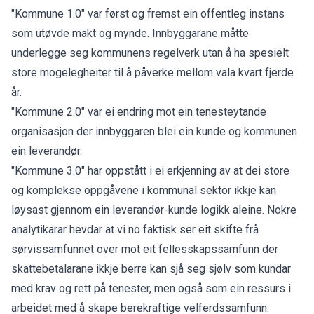
"Kommune 1.0" var først og fremst ein offentleg instans
som utøvde makt og mynde. Innbyggarane måtte
underlegge seg kommunens regelverk utan å ha spesielt
store mogelegheiter til å påverke mellom vala kvart fjerde
år.
"Kommune 2.0" var ei endring mot ein tenesteytande
organisasjon der innbyggaren blei ein kunde og kommunen
ein leverandør.
"Kommune 3.0" har oppstått i ei erkjenning av at dei store
og komplekse oppgåvene i kommunal sektor ikkje kan
løysast gjennom ein leverandør-kunde logikk aleine. Nokre
analytikarar hevdar at vi no faktisk ser eit skifte frå
sørvissamfunnet over mot eit fellesskapssamfunn der
skattebetalarane ikkje berre kan sjå seg sjølv som kundar
med krav og rett på tenester, men også som ein ressurs i
arbeidet med å skape berekraftige velferdssamfunn.