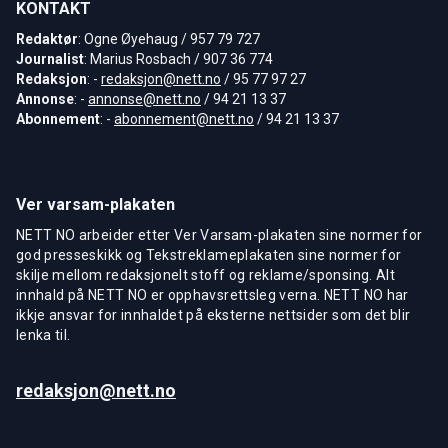
KONTAKT
Redaktør
: Ogne Øyehaug / 957 79 727
Journalist
: Marius Rosbach / 907 36 774
Redaksjon
: -
redaksjon@nett.no
/ 95 77 97 27
Annonse
: -
annonse@nett.no
/ 94 21 13 37
Abonnement
: -
abonnement@nett.no
/ 94 21 13 37
Ver varsam-plakaten
NETT NO arbeider etter Ver Varsam-plakaten sine normer for
god presseskikk og Tekstreklameplakaten sine normer for
skilje mellom redaksjonelt stoff og reklame/sponsing. Alt
innhald på NETT NO er opphavsrettsleg verna. NETT NO har
ikkje ansvar for innhaldet på eksterne nettsider som det blir
lenka til.
redaksjon@nett.no