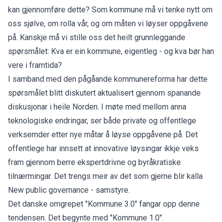
kan gjennomføre dette? Som kommune må vi tenke nytt om
oss sjølve, om rolla vår, og om måten vi løyser oppgåvene
på. Kanskje må vi stille oss det heilt grunnleggande
spørsmålet: Kva er ein kommune, eigentleg - og kva bør han
vere i framtida?
I samband med den pågåande kommunereforma har dette
spørsmålet blitt diskutert aktualisert gjennom spanande
diskusjonar i heile Norden. I møte med mellom anna
teknologiske endringar, ser både private og offentlege
verksemder etter nye måtar å løyse oppgåvene på. Det
offentlege har innsett at innovative løysingar ikkje veks
fram gjennom berre ekspertdrivne og byråkratiske
tilnærmingar. Det trengs meir av det som gjerne blir kalla
New public governance - samstyre.
Det danske omgrepet "Kommune 3.0" fangar opp denne
tendensen. Det begynte med "Kommune 1.0".