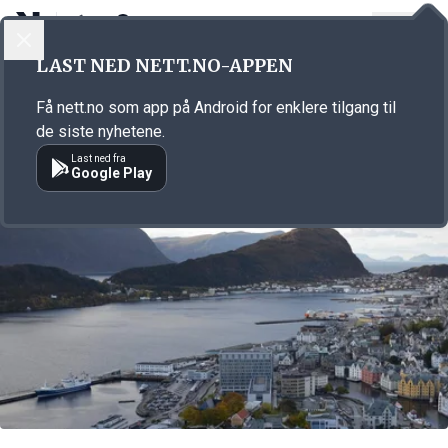
LOGG INN
MENY
Annonsørinnhold
LAST NED NETT.NO-APPEN
Link for annonse
Få nett.no som app på Android for enklere tilgang til
de siste nyhetene.
Last ned fra
Google Play