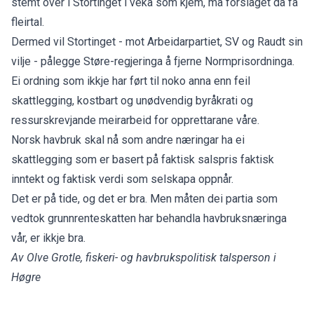
stemt over i Stortinget i veka som kjem, må forslaget då få
fleirtal.
Dermed vil Stortinget - mot Arbeidarpartiet, SV og Raudt sin
vilje - pålegge Støre-regjeringa å fjerne Normprisordninga.
Ei ordning som ikkje har ført til noko anna enn feil
skattlegging, kostbart og unødvendig byråkrati og
ressurskrevjande meirarbeid for opprettarane våre.
Norsk havbruk skal nå som andre næringar ha ei
skattlegging som er basert på faktisk salspris faktisk
inntekt og faktisk verdi som selskapa oppnår.
Det er på tide, og det er bra. Men måten dei partia som
vedtok grunnrenteskatten har behandla havbruksnæringa
vår, er ikkje bra.
Av Olve Grotle, fiskeri- og havbrukspolitisk talsperson i
Høgre