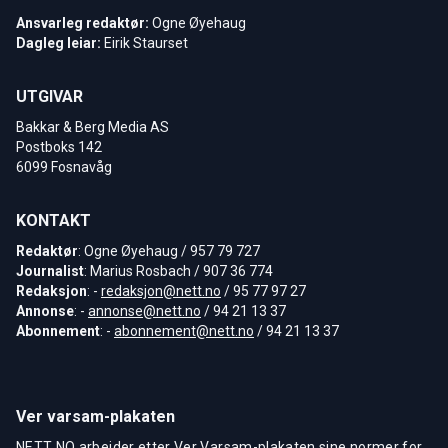
Ansvarleg redaktør:
Ogne Øyehaug
Dagleg leiar:
Eirik Staurset
UTGIVAR
Bakkar & Berg Media AS
Postboks 142
6099 Fosnavåg
KONTAKT
Redaktør
: Ogne Øyehaug / 957 79 727
Journalist
: Marius Rosbach / 907 36 774
Redaksjon
: -
redaksjon@nett.no
/ 95 77 97 27
Annonse
: -
annonse@nett.no
/ 94 21 13 37
Abonnement
: -
abonnement@nett.no
/ 94 21 13 37
Ver varsam-plakaten
NETT NO arbeider etter Ver Varsam-plakaten sine normer for