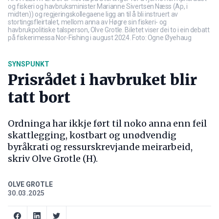
og fiskeri og havbruksminister Marianne Sivertsen Næss (Ap, i
midten)) og regjeringskollegaene ligg an til å bli instruert av
stortingsfleirtalet, mellom anna av Høgre sin fiskeri- og
havbrukpolitiske talsperson, Olve Grotle. Biletet viser dei to i ein debatt
på fiskerimessa Nor-Fishing i august 2024. Foto: Ogne Øyehaug
SYNSPUNKT
Prisrådet i havbruket blir
tatt bort
Ordninga har ikkje ført til noko anna enn feil
skattlegging, kostbart og unødvendig
byråkrati og ressurskrevjande meirarbeid,
skriv Olve Grotle (H).
OLVE GROTLE
30.03.2025