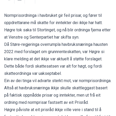
Normprisordninga i havbruket gir feil prisar, og fører til
oppdrettarane må skatte for inntekter dei ikkje har hatt.
Høgre tok saka til Stortinget, og nå blir ordninga fjerna etter
at Venstre og Senterpartiet har skifta syn.
Då Støre-regjeringa overrumpla havbruksnæringa hausten
2022 med forslaget om grunnrenteskatten, var Høgre si
klare melding at det ikkje var aktuelt å støtte forslaget.
Dette både fordi skattesatsen var alt for høgt, og fordi
skatteordninga var uakseptabel.
Ein av dei tinga vil advarte sterkt mot, var normprisordninga.
Altså at havbruksnæringa ikkje skulle skattleggast basert
på faktisk oppnådde prisar og inntekter, men ut frå eit
ordning med normprisar fastsett av eit Prisråd.
Høgre påviste at eit prisråd ikkje ville vere i stand til å