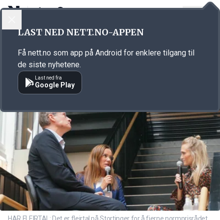
LOGG INN
MENY
Annonsørinnhold
LAST NED NETT.NO-APPEN
Link for annonse
Få nett.no som app på Android for enklere tilgang til
de siste nyhetene.
Last ned fra
Google Play
HAR FLEIRTAL: Det er fleirtal på Stortinger for å fjerne normprisrådet