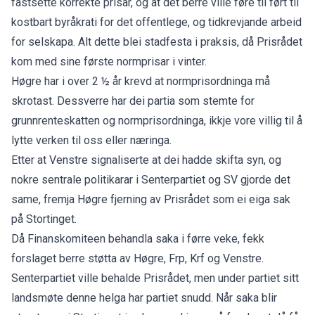
fastsette korrekte prisar, og at det berre ville føre til ført til
kostbart byråkrati for det offentlege, og tidkrevjande arbeid
for selskapa. Alt dette blei stadfesta i praksis, då Prisrådet
kom med sine første normprisar i vinter.
Høgre har i over 2 ½ år krevd at normprisordninga må
skrotast. Dessverre har dei partia som stemte for
grunnrenteskatten og normprisordninga, ikkje vore villig til å
lytte verken til oss eller næringa.
Etter at Venstre signaliserte at dei hadde skifta syn, og
nokre sentrale politikarar i Senterpartiet og SV gjorde det
same, fremja Høgre fjerning av Prisrådet som ei eiga sak
på Stortinget.
Då Finanskomiteen behandla saka i førre veke, fekk
forslaget berre støtta av Høgre, Frp, Krf og Venstre.
Senterpartiet ville behalde Prisrådet, men under partiet sitt
landsmøte denne helga har partiet snudd. Når saka blir