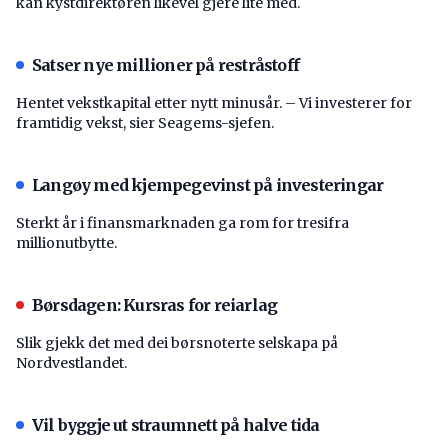
kan kystdirektøren likevel gjere lite med.
Satser nye millioner på restråstoff
Hentet vekstkapital etter nytt minusår. – Vi investerer for
framtidig vekst, sier Seagems-sjefen.
Langøy med kjempegevinst på investeringar
Sterkt år i finansmarknaden ga rom for tresifra
millionutbytte.
Børsdagen: Kursras for reiarlag
Slik gjekk det med dei børsnoterte selskapa på
Nordvestlandet.
Vil byggje ut straumnett på halve tida