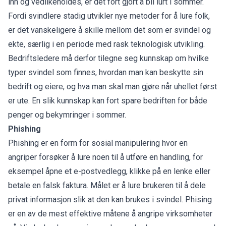
inn og vedlikeholdes, er det fort gjort å bli lurt i sommer.
Fordi svindlere stadig utvikler nye metoder for å lure folk,
er det vanskeligere å skille mellom det som er svindel og
ekte, særlig i en periode med rask teknologisk utvikling.
Bedriftsledere må derfor tilegne seg kunnskap om hvilke
typer svindel som finnes, hvordan man kan beskytte sin
bedrift og eiere, og hva man skal man gjøre når uhellet først
er ute. En slik kunnskap kan fort spare bedriften for både
penger og bekymringer i sommer.
Phishing
Phishing er en form for sosial manipulering hvor en
angriper forsøker å lure noen til å utføre en handling, for
eksempel åpne et e-postvedlegg, klikke på en lenke eller
betale en falsk faktura. Målet er å lure brukeren til å dele
privat informasjon slik at den kan brukes i svindel. Phising
er en av de mest effektive måtene å angripe virksomheter