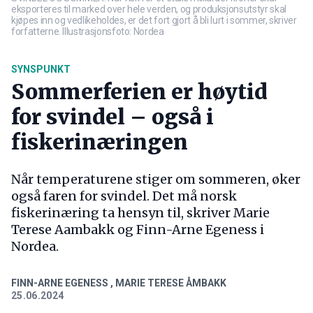
eksporteres til marked over hele verden, og produksjonsutstyr skal
kjøpes inn og vedlikeholdes, er det fort gjort å bli lurt i sommer, skriver
forfatterne. Illustrasjonsfoto: Nordea
SYNSPUNKT
Sommerferien er høytid
for svindel – også i
fiskerinæringen
Når temperaturene stiger om sommeren, øker
også faren for svindel. Det må norsk
fiskerinæring ta hensyn til, skriver Marie
Terese Aambakk og Finn-Arne Egeness i
Nordea.
FINN-ARNE EGENESS
,
MARIE TERESE ÅMBAKK
25.06.2024