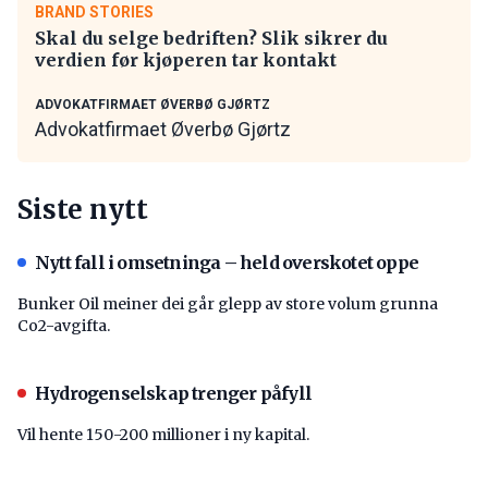
BRAND STORIES
Skal du selge bedriften? Slik sikrer du
verdien før kjøperen tar kontakt
ADVOKATFIRMAET ØVERBØ GJØRTZ
Advokatfirmaet Øverbø Gjørtz
Siste nytt
Nytt fall i omsetninga – held overskotet oppe
Bunker Oil meiner dei går glepp av store volum grunna
Co2-avgifta.
Hydrogenselskap trenger påfyll
Vil hente 150-200 millioner i ny kapital.