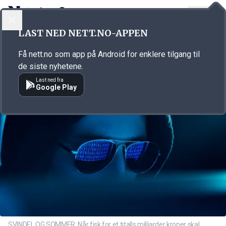
LOGG INN
MENY
Annonsørinnhold
LAST NED NETT.NO-APPEN
Link for annonse
Få nett.no som app på Android for enklere tilgang til
de siste nyhetene.
Last ned fra
Google Play
SVINDEL OG SOMMER: Når fisk for et titalls milliarder kroner skal