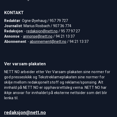
KONTAKT
Redaktør
: Ogne Øyehaug / 957 79 727
Journalist
: Marius Rosbach / 907 36 774
Redaksjon
: -
redaksjon@nett.no
/ 95 77 97 27
Annonse
: -
annonse@nett.no
/ 94 21 13 37
Abonnement
: -
abonnement@nett.no
/ 94 21 13 37
Ver varsam-plakaten
NETT NO arbeider etter Ver Varsam-plakaten sine normer for
god presseskikk og Tekstreklameplakaten sine normer for
skilje mellom redaksjonelt stoff og reklame/sponsing. Alt
innhald på NETT NO er opphavsrettsleg verna. NETT NO har
ikkje ansvar for innhaldet på eksterne nettsider som det blir
lenka til.
redaksjon@nett.no