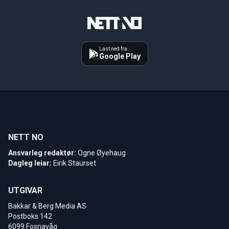
Last ned fra
Google Play
NETT NO
Ansvarleg redaktør:
Ogne Øyehaug
Dagleg leiar:
Eirik Staurset
UTGIVAR
Bakkar & Berg Media AS
Postboks 142
6099 Fosnavåg