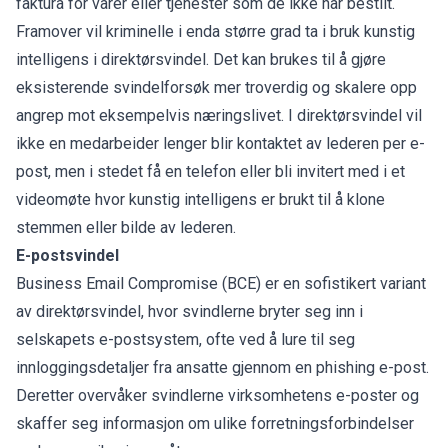
faktura for varer eller tjenester som de ikke har bestilt.
Framover vil kriminelle i enda større grad ta i bruk kunstig
intelligens i direktørsvindel. Det kan brukes til å gjøre
eksisterende svindelforsøk mer troverdig og skalere opp
angrep mot eksempelvis næringslivet. I direktørsvindel vil
ikke en medarbeider lenger blir kontaktet av lederen per e-
post, men i stedet få en telefon eller bli invitert med i et
videomøte hvor kunstig intelligens er brukt til å klone
stemmen eller bilde av lederen.
E-postsvindel
Business Email Compromise (BCE) er en sofistikert variant
av direktørsvindel, hvor svindlerne bryter seg inn i
selskapets e-postsystem, ofte ved å lure til seg
innloggingsdetaljer fra ansatte gjennom en phishing e-post.
Deretter overvåker svindlerne virksomhetens e-poster og
skaffer seg informasjon om ulike forretningsforbindelser