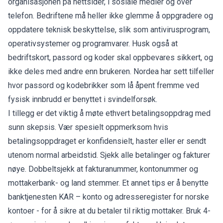
organisasjonen på nettsider, i sosiale medier og over
telefon. Bedriftene må heller ikke glemme å oppgradere og
oppdatere teknisk beskyttelse, slik som antivirusprogram,
operativsystemer og programvarer. Husk også at
bedriftskort, passord og koder skal oppbevares sikkert, og
ikke deles med andre enn brukeren. Nordea har sett tilfeller
hvor passord og kodebrikker som lå åpent fremme ved
fysisk innbrudd er benyttet i svindelforsøk.
I tillegg er det viktig å møte ethvert betalingsoppdrag med
sunn skepsis. Vær spesielt oppmerksom hvis
betalingsoppdraget er konfidensielt, haster eller er sendt
utenom normal arbeidstid. Sjekk alle betalinger og fakturer
nøye. Dobbeltsjekk at fakturanummer, kontonummer og
mottakerbank- og land stemmer. Et annet tips er å benytte
banktjenesten KAR – konto og adresseregister for norske
kontoer - for å sikre at du betaler til riktig mottaker. Bruk 4-