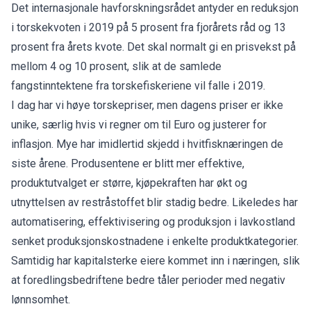
Det internasjonale havforskningsrådet antyder en reduksjon
i torskekvoten i 2019 på 5 prosent fra fjorårets råd og 13
prosent fra årets kvote. Det skal normalt gi en prisvekst på
mellom 4 og 10 prosent, slik at de samlede
fangstinntektene fra torskefiskeriene vil falle i 2019.
I dag har vi høye torskepriser, men dagens priser er ikke
unike, særlig hvis vi regner om til Euro og justerer for
inflasjon. Mye har imidlertid skjedd i hvitfisknæringen de
siste årene. Produsentene er blitt mer effektive,
produktutvalget er større, kjøpekraften har økt og
utnyttelsen av restråstoffet blir stadig bedre. Likeledes har
automatisering, effektivisering og produksjon i lavkostland
senket produksjonskostnadene i enkelte produktkategorier.
Samtidig har kapitalsterke eiere kommet inn i næringen, slik
at foredlingsbedriftene bedre tåler perioder med negativ
lønnsomhet.