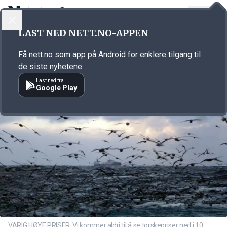
LOGG INN
MENY
Annonsørinnhold
LAST NED NETT.NO-APPEN
Link for annonse
Få nett.no som app på Android for enklere tilgang til
de siste nyhetene.
Last ned fra
Google Play
VARIG HØYE PRISER: Vi kommer aldri til å se torskepriser ned i 10