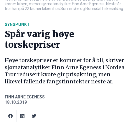
kroner kiloen, mener sjømatanalytiker Finn Arne Egeness. Neste år
tror han på 22 kroner kiloen hos Sunnmøre og Romsdal fiskesalslag.
SYNSPUNKT
Spår varig høye
torskepriser
Høye torskepriser er kommet for å bli, skriver
sjømatanalytiker Finn Arne Egeness i Nordea.
Tror redusert kvote gir prisøkning, men
likevel fallende fangstinntekter neste år.
FINN ARNE EGENESS
18.10.2019