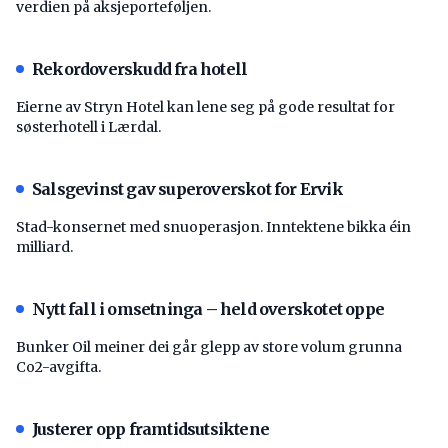
verdien på aksjeporteføljen.
Rekordoverskudd fra hotell
Eierne av Stryn Hotel kan lene seg på gode resultat for
søsterhotell i Lærdal.
Salsgevinst gav superoverskot for Ervik
Stad-konsernet med snuoperasjon. Inntektene bikka éin
milliard.
Nytt fall i omsetninga – held overskotet oppe
Bunker Oil meiner dei går glepp av store volum grunna
Co2-avgifta.
Justerer opp framtidsutsiktene