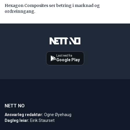
Hexagon Composites ser betring i marknad og
ordreinngang.
Last ned fra
Google Play
NETT NO
Ansvarleg redaktør:
Ogne Øyehaug
Dagleg leiar:
Eirik Staurset