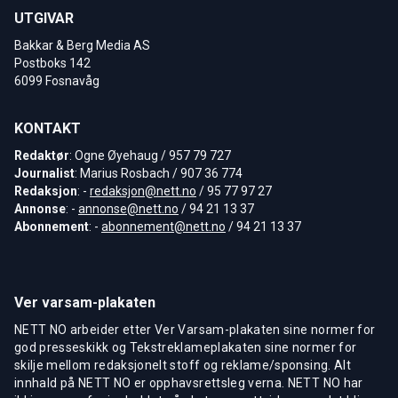
UTGIVAR
Bakkar & Berg Media AS
Postboks 142
6099 Fosnavåg
KONTAKT
Redaktør
: Ogne Øyehaug / 957 79 727
Journalist
: Marius Rosbach / 907 36 774
Redaksjon
: -
redaksjon@nett.no
/ 95 77 97 27
Annonse
: -
annonse@nett.no
/ 94 21 13 37
Abonnement
: -
abonnement@nett.no
/ 94 21 13 37
Ver varsam-plakaten
NETT NO arbeider etter Ver Varsam-plakaten sine normer for
god presseskikk og Tekstreklameplakaten sine normer for
skilje mellom redaksjonelt stoff og reklame/sponsing. Alt
innhald på NETT NO er opphavsrettsleg verna. NETT NO har