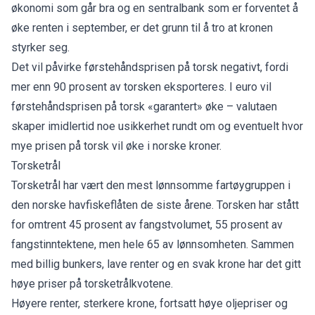
økonomi som går bra og en sentralbank som er forventet å
øke renten i september, er det grunn til å tro at kronen
styrker seg.
Det vil påvirke førstehåndsprisen på torsk negativt, fordi
mer enn 90 prosent av torsken eksporteres. I euro vil
førstehåndsprisen på torsk «garantert» øke – valutaen
skaper imidlertid noe usikkerhet rundt om og eventuelt hvor
mye prisen på torsk vil øke i norske kroner.
Torsketrål
Torsketrål har vært den mest lønnsomme fartøygruppen i
den norske havfiskeflåten de siste årene. Torsken har stått
for omtrent 45 prosent av fangstvolumet, 55 prosent av
fangstinntektene, men hele 65 av lønnsomheten. Sammen
med billig bunkers, lave renter og en svak krone har det gitt
høye priser på torsketrålkvotene.
Høyere renter, sterkere krone, fortsatt høye oljepriser og