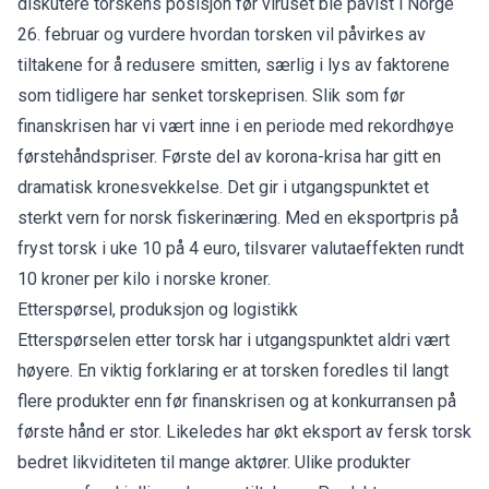
diskutere torskens posisjon før viruset ble påvist i Norge
26. februar og vurdere hvordan torsken vil påvirkes av
tiltakene for å redusere smitten, særlig i lys av faktorene
som tidligere har senket torskeprisen. Slik som før
finanskrisen har vi vært inne i en periode med rekordhøye
førstehåndspriser. Første del av korona-krisa har gitt en
dramatisk kronesvekkelse. Det gir i utgangspunktet et
sterkt vern for norsk fiskerinæring. Med en eksportpris på
fryst torsk i uke 10 på 4 euro, tilsvarer valutaeffekten rundt
10 kroner per kilo i norske kroner.
Etterspørsel, produksjon og logistikk
Etterspørselen etter torsk har i utgangspunktet aldri vært
høyere. En viktig forklaring er at torsken foredles til langt
flere produkter enn før finanskrisen og at konkurransen på
første hånd er stor. Likeledes har økt eksport av fersk torsk
bedret likviditeten til mange aktører. Ulike produkter