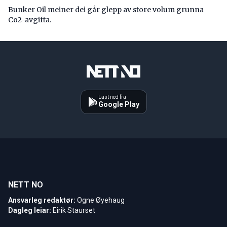
Bunker Oil meiner dei går glepp av store volum grunna
Co2-avgifta.
Last ned fra
Google Play
NETT NO
Ansvarleg redaktør:
Ogne Øyehaug
Dagleg leiar:
Eirik Staurset