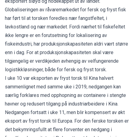
eksportert sløyd og hodekappet ut av landet.
Globaliseringen av råvaremarkedet for fersk og fryst fisk
har ført til at torsken foredles nær fangstfeltet, i
lavkostland og nær markedet. Fordi nærhet til fiskefeltet
ikke lengre er en forutsetning for lokalisering av
fiskeindustri, har produksjonskapasiteten aldri vært større
enn i dag. For at produksjonskapasiteten skal være
tilgjengelig er verdikjeden avhengig av velfungerende
logistikkløsninger, både for fersk og fryst torsk.
I uke 10 var eksporten av fryst torsk til Kina halvert
sammenlignet med samme uke i 2019, nedgangen kan
særlig forklares med opphopning av containere i stengte
havner og redusert tilgang på industriarbeidere i Kina.
Nedgangen fortsatt i uke 11, men blir kompensert av økt
eksport av fryst torsk til Europa. For den ferske torsken er
det bekymringsfullt at flere forventer en nedgang i