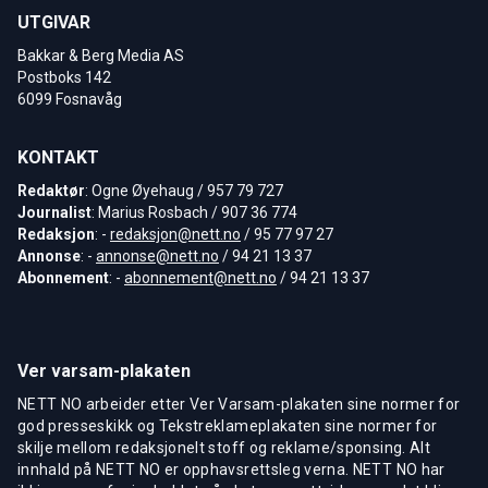
UTGIVAR
Bakkar & Berg Media AS
Postboks 142
6099 Fosnavåg
KONTAKT
Redaktør
: Ogne Øyehaug / 957 79 727
Journalist
: Marius Rosbach / 907 36 774
Redaksjon
: -
redaksjon@nett.no
/ 95 77 97 27
Annonse
: -
annonse@nett.no
/ 94 21 13 37
Abonnement
: -
abonnement@nett.no
/ 94 21 13 37
Ver varsam-plakaten
NETT NO arbeider etter Ver Varsam-plakaten sine normer for
god presseskikk og Tekstreklameplakaten sine normer for
skilje mellom redaksjonelt stoff og reklame/sponsing. Alt
innhald på NETT NO er opphavsrettsleg verna. NETT NO har