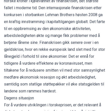
norske kroner i kjølevannet av finanskrisen, det største
fallet i moderne tid. Den internasjonale finanskrisen etter
konkursen i storbanken Lehman Brothers høsten 2008 ga
en kraftig innstramming i kapitaltilgangen globalt. Det førte
til en oppbremsing av den økonomiske aktiviteten,
arbeidsledigheten økte og mange fikk problemer med å
betjene lånene sine. Finanskrisen gikk senere over i en
gjeldskrise, hvor en rekke europeisk land slet med for stor
lånegjeld i forhold til sine økonomier. Det er ennå for
tidligere å vurdere effektene av koronaviruset, men
tiltakene for å redusere smitten vil med stor sannsynlighet
medføre økonomisk resesjon og økt arbeidsledighet,
samtidig som statlige støttepakker vil øke statsgjelden til
landene som rammes hardest.
Dagens situasjon
For å vurdere utviklingen i torskeprisen, er det relevant å