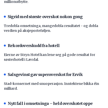
millionutbytte.
Sigrid med største overskot nokon gong
Tredobla omsetninga, mangedobla resultatet - og dobla
verdien på aksjeporteføljen.
Rekordoverskudd fra hotell
Eierne av Stryn Hotel kan lene seg på gode resultat for
søsterhotell i Lærdal.
Salsgevinst gav superoverskot for Ervik
Stad-konsernet med snuoperasjon. Inntektene bikka éin
milliard.
Nytt fall i omsetninga – held overskotet oppe