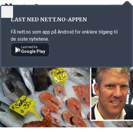
LOGG INN
MENY
Annonsørinnhold
LAST NED NETT.NO-APPEN
Link for annonse
Få nett.no som app på Android for enklere tilgang til
de siste nyhetene.
Last ned fra
Google Play