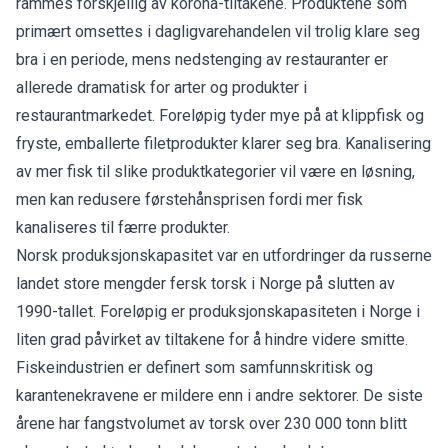
rammes forskjellig av korona-tiltakene. Produktene som
primært omsettes i dagligvarehandelen vil trolig klare seg
bra i en periode, mens nedstenging av restauranter er
allerede dramatisk for arter og produkter i
restaurantmarkedet. Foreløpig tyder mye på at klippfisk og
fryste, emballerte filetprodukter klarer seg bra. Kanalisering
av mer fisk til slike produktkategorier vil være en løsning,
men kan redusere førstehånsprisen fordi mer fisk
kanaliseres til færre produkter.
Norsk produksjonskapasitet var en utfordringer da russerne
landet store mengder fersk torsk i Norge på slutten av
1990-tallet. Foreløpig er produksjonskapasiteten i Norge i
liten grad påvirket av tiltakene for å hindre videre smitte.
Fiskeindustrien er definert som samfunnskritisk og
karantenekravene er mildere enn i andre sektorer. De siste
årene har fangstvolumet av torsk over 230 000 tonn blitt