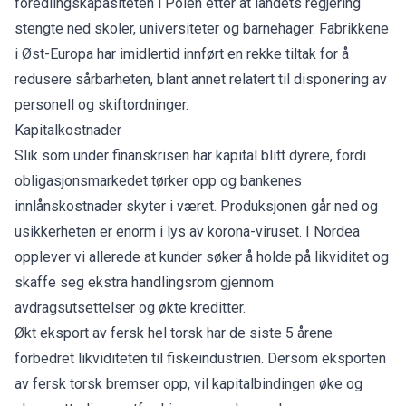
foredlingskapasiteten i Polen etter at landets regjering
stengte ned skoler, universiteter og barnehager. Fabrikkene
i Øst-Europa har imidlertid innført en rekke tiltak for å
redusere sårbarheten, blant annet relatert til disponering av
personell og skiftordninger.
Kapitalkostnader
Slik som under finanskrisen har kapital blitt dyrere, fordi
obligasjonsmarkedet tørker opp og bankenes
innlånskostnader skyter i været. Produksjonen går ned og
usikkerheten er enorm i lys av korona-viruset. I Nordea
opplever vi allerede at kunder søker å holde på likviditet og
skaffe seg ekstra handlingsrom gjennom
avdragsutsettelser og økte kreditter.
Økt eksport av fersk hel torsk har de siste 5 årene
forbedret likviditeten til fiskeindustrien. Dersom eksporten
av fersk torsk bremser opp, vil kapitalbindingen øke og