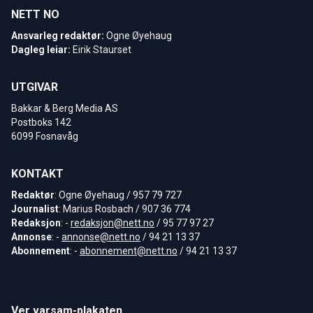
NETT NO
Ansvarleg redaktør:
Ogne Øyehaug
Dagleg leiar:
Eirik Staurset
UTGIVAR
Bakkar & Berg Media AS
Postboks 142
6099 Fosnavåg
KONTAKT
Redaktør
: Ogne Øyehaug / 957 79 727
Journalist
: Marius Rosbach / 907 36 774
Redaksjon
: -
redaksjon@nett.no
/ 95 77 97 27
Annonse
: -
annonse@nett.no
/ 94 21 13 37
Abonnement
: -
abonnement@nett.no
/ 94 21 13 37
Ver varsam-plakaten