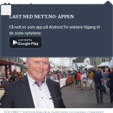
LOGG INN
MENY
Annonsørinnhold
LAST NED NETT.NO-APPEN
Link for annonse
Få nett.no som app på Android for enklere tilgang til
de siste nyhetene.
Last ned fra
Google Play
BEKYMRET: Karl Inge Rekdal er daglig leder og medeier i Sykkylven