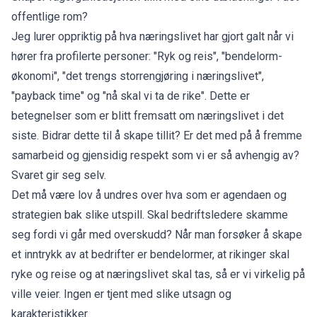
offentlige rom?
Jeg lurer oppriktig på hva næringslivet har gjort galt når vi
hører fra profilerte personer: "Ryk og reis", "bendelorm-
økonomi", "det trengs storrengjøring i næringslivet",
"payback time" og "nå skal vi ta de rike". Dette er
betegnelser som er blitt fremsatt om næringslivet i det
siste. Bidrar dette til å skape tillit? Er det med på å fremme
samarbeid og gjensidig respekt som vi er så avhengig av?
Svaret gir seg selv.
Det må være lov å undres over hva som er agendaen og
strategien bak slike utspill. Skal bedriftsledere skamme
seg fordi vi går med overskudd? Når man forsøker å skape
et inntrykk av at bedrifter er bendelormer, at rikinger skal
ryke og reise og at næringslivet skal tas, så er vi virkelig på
ville veier. Ingen er tjent med slike utsagn og
karakteristikker.