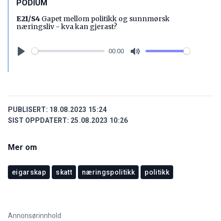
PODIUM
E21/S4
Gapet mellom politikk og sunnmørsk
næringsliv - kva kan gjerast?
00:00
Play
Mute
PUBLISERT:
18.08.2023 15:24
SIST OPPDATERT:
25.08.2023 10:26
Mer om
eigarskap
skatt
næringspolitikk
politikk
Annonsørinnhold