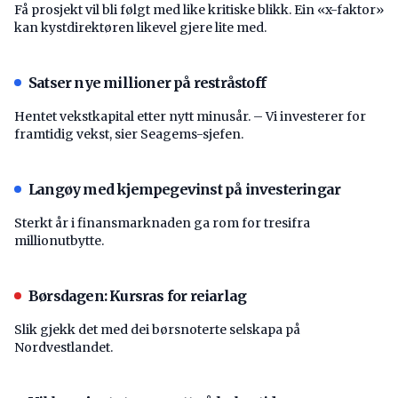
Få prosjekt vil bli følgt med like kritiske blikk. Ein «x-faktor»
kan kystdirektøren likevel gjere lite med.
Satser nye millioner på restråstoff
Hentet vekstkapital etter nytt minusår. – Vi investerer for
framtidig vekst, sier Seagems-sjefen.
Langøy med kjempegevinst på investeringar
Sterkt år i finansmarknaden ga rom for tresifra
millionutbytte.
Børsdagen: Kursras for reiarlag
Slik gjekk det med dei børsnoterte selskapa på
Nordvestlandet.