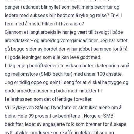
penger i utlandet blir hyllet som helt, mens bedrifter og
ledere med suksess blir bedt om å ryke og reise? Er vi i
ferd med å miste tilliten til hverandre?
Gjennom et langt arbeidsliv har jeg vært tillitsvalgt i både
arbeidstaker- og arbeidsgiverorganisasjoner. Jeg har sittet
på begge sider av bordet der vi har jobbet sammen for å få
til gode løsninger som alle kan leve godt med.
I dag er jeg bedriftsleder i to virksomheter i kategorien små
og mellomstore (SMB-bedrifter) med under 100 ansatte.
Jeg er tidlig oppe og seint i seng for at vi skal ha trygge og
gode arbeidsplasser og bidra med inntekter til
felleskassen som det offentlige forvalter.
Vi i Sykkylven Stål og Dynoform er slett ikke alene om å
bidra. Hele 99 prosent av bedriftene i Norge er SMB-
bedrifter, ledet av engasjerte folk som brenner for å skape
nytt, utvikle, produsere og skaffe inntekter til seg og