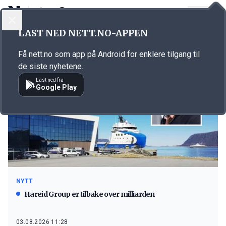
LOGG INN
MENY
LAST NED NETT.NO-APPEN
Emne: eigarskap
Få nett.no som app på Android for enklere tilgang til
de siste nyhetene.
Last ned fra
Google Play
NYTT
Hareid Group er tilbake over milliarden
03.08.2026 11:28