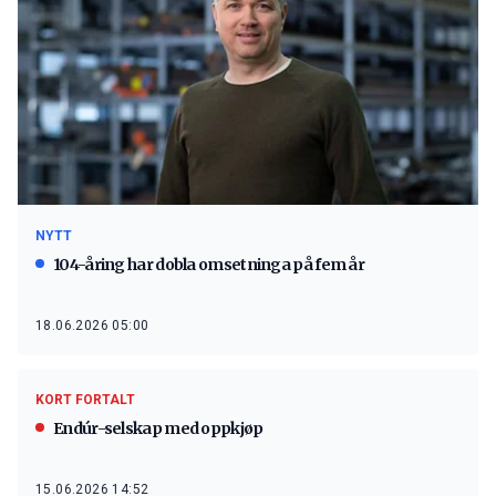
NYTT
104-åring har dobla omsetninga på fem år
18.06.2026 05:00
KORT FORTALT
Endúr-selskap med oppkjøp
15.06.2026 14:52