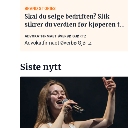
BRAND STORIES
Skal du selge bedriften? Slik
sikrer du verdien før kjøperen tar
kontakt
ADVOKATFIRMAET ØVERBØ GJØRTZ
Advokatfirmaet Øverbø Gjørtz
Siste nytt