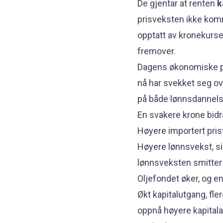
De gjentar at renten
k
prisveksten ikke komm
opptatt av kronekurse
fremover.
Dagens økonomiske pol
nå har svekket seg ov
på både lønnsdannels
En svakere krone bidrar
Høyere importert pri
Høyere lønnsvekst, si
lønnsveksten smitter
Oljefondet øker, og e
Økt kapitalutgang, fle
oppnå høyere kapital