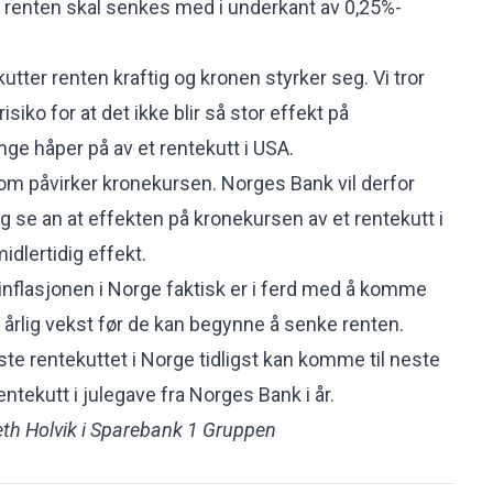
t renten skal senkes med i underkant av 0,25%-
tter renten kraftig og kronen styrker seg. Vi tror
risiko for at det ikke blir så stor effekt på
e håper på av et rentekutt i USA.
 som påvirker kronekursen. Norges Bank vil derfor
g se an at effekten på kronekursen av et rentekutt i
idlertidig effekt.
 inflasjonen i Norge faktisk er i ferd med å komme
rlig vekst før de kan begynne å senke renten.
ørste rentekuttet i Norge tidligst kan komme til neste
rentekutt i julegave fra Norges Bank i år.
th Holvik i Sparebank 1 Gruppen