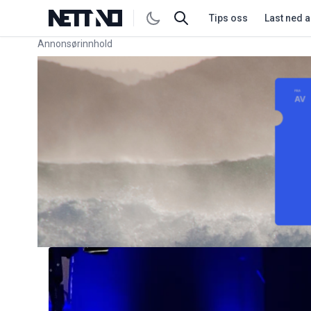
Tips oss
Last ned 
Annonsørinnhold
Link for annonse