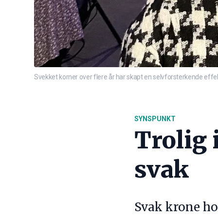
Svekket korner over flere år har skapt en selvforsterkende ef
SYNSPUNKT
Trolig 
svak
Svak krone ho