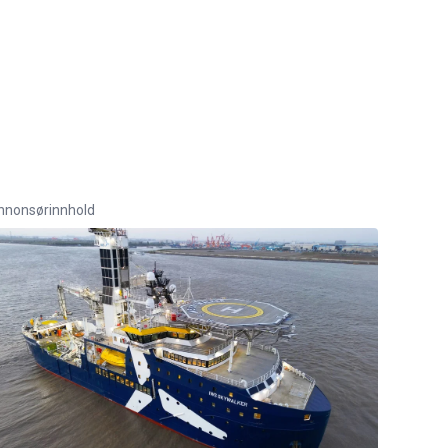
nnonsørinnhold